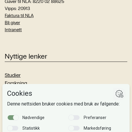
Gaver til NLA: 8220 02 88625
Vipps: 20913
Faktura til NLA
Bli giver
Intranett
Nyttige lenker
Studier
Forskning
Om oss
Personvern
Si fra!