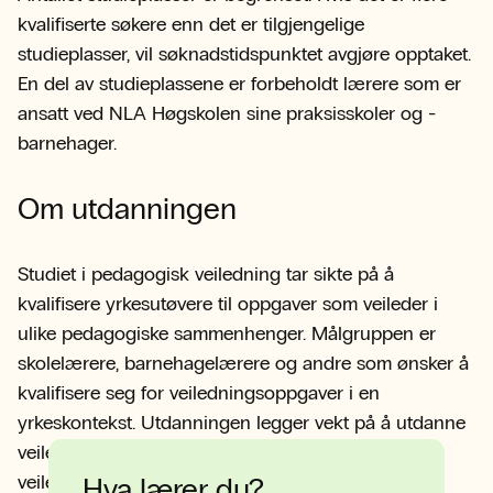
kvalifiserte søkere enn det er tilgjengelige
studieplasser, vil søknadstidspunktet avgjøre opptaket.
En del av studieplassene er forbeholdt lærere som er
ansatt ved NLA Høgskolen sine praksisskoler og -
barnehager.
Om utdanningen
Studiet i pedagogisk veiledning tar sikte på å
kvalifisere yrkesutøvere til oppgaver som veileder i
ulike pedagogiske sammenhenger. Målgruppen er
skolelærere, barnehagelærere og andre som ønsker å
kvalifisere seg for veiledningsoppgaver i en
yrkeskontekst. Utdanningen legger vekt på å utdanne
veiledere som kan gi systematisk og kvalifisert
veiledning som bidrar til den veilededes egen
Hva lærer du?