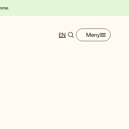
omme.
EN
Meny