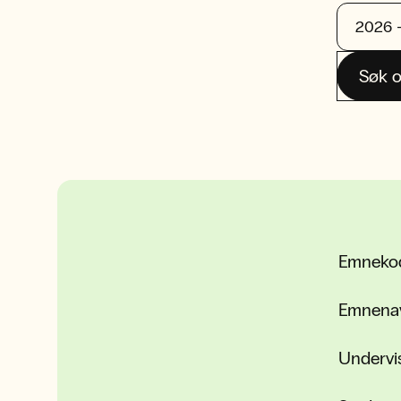
Søk o
Emneko
Emnena
Undervi