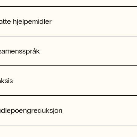
latte hjelpemidler
samensspråk
aksis
udiepoengreduksjon