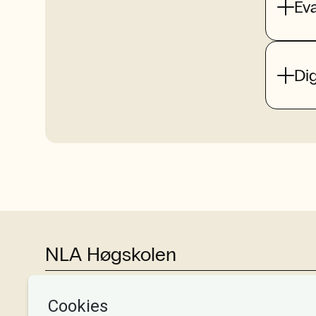
Ev
Dig
NLA Høgskolen
Tlf:
+47 55 54 07 00