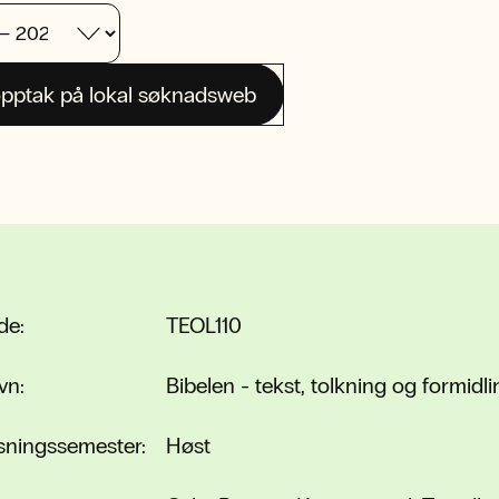
pptak på lokal søknadsweb
de:
TEOL110
vn:
Bibelen - tekst, tolkning og formidli
sningssemester:
Høst