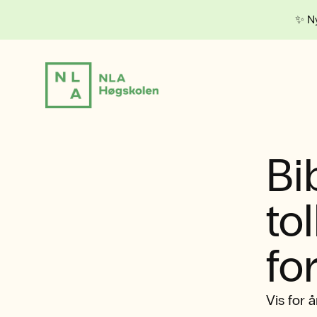
✨ Ny
Bi
to
fo
Vis for å