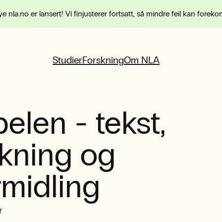
e nla.no er lansert! Vi finjusterer fortsatt, så mindre feil kan forek
Studier
Forskning
Om NLA
belen - tekst,
lkning og
rmidling
r