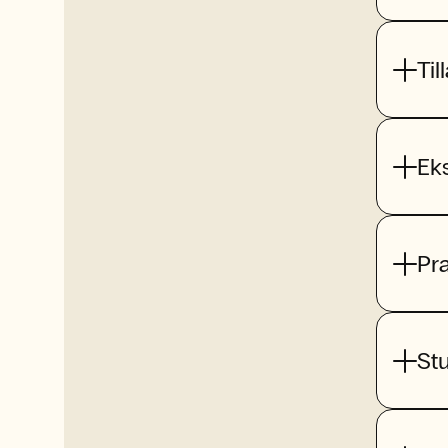
Til
Ek
Pr
St