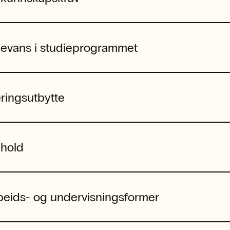
levans i studieprogrammet
ringsutbytte
nhold
beids- og undervisningsformer