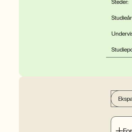
Steder:
Studieår
Undervi
Studiep
Ekspa
Fo