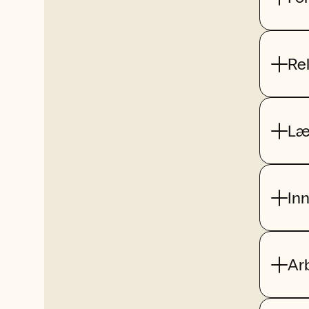
Re
Læ
In
Ar