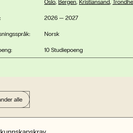
Oslo
,
Bergen
,
Kristiansand
,
Trondh
:
2026 — 2027
sningsspråk:
Norsk
oeng:
10 Studiepoeng
nder alle
rkunnskapskrav