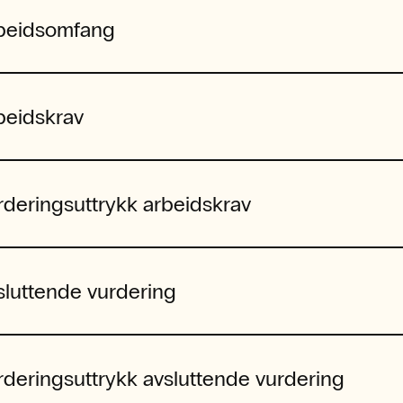
beidsomfang
beidskrav
rderingsuttrykk arbeidskrav
sluttende vurdering
rderingsuttrykk avsluttende vurdering