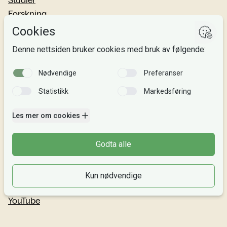
Forskning
Om oss
Personvern
Si fra!
Følg oss
Facebook
TikTok
Instagram
LinkedIn
YouTube