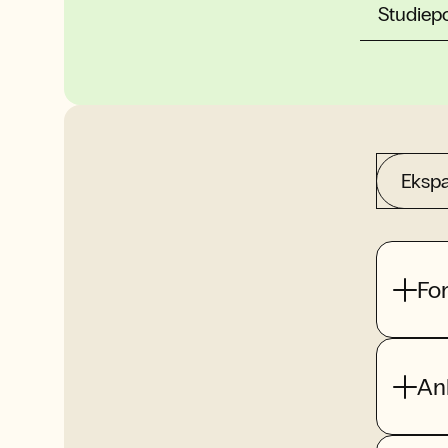
Studiep
Ekspa
Fo
An