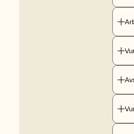
Ar
Vu
Av
Vu