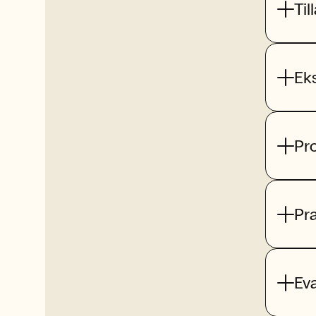
Til
Ek
Pr
Pr
Ev