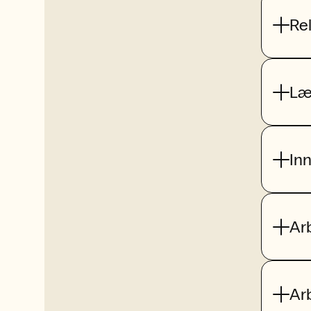
Re
Læ
In
Ar
Ar