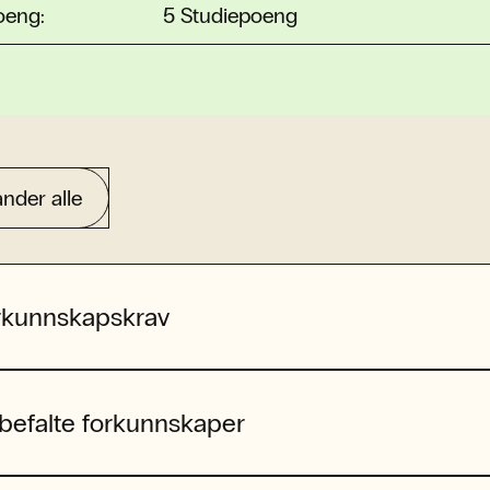
oeng:
5 Studiepoeng
nder alle
rkunnskapskrav
befalte forkunnskaper