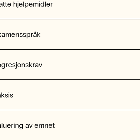
latte hjelpemidler
samensspråk
ogresjonskrav
aksis
aluering av emnet