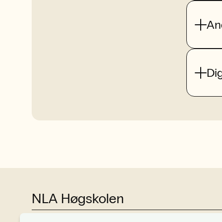
An
Dig
NLA Høgskolen