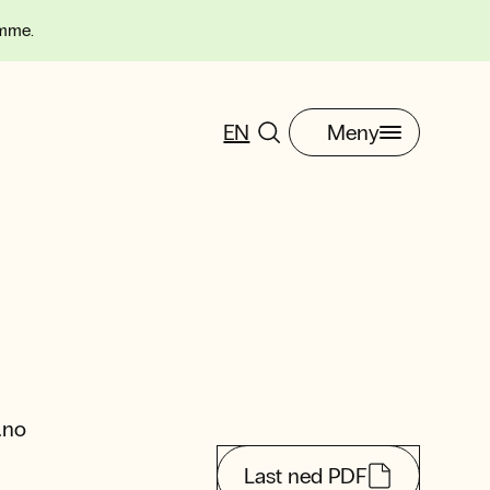
omme.
EN
Meny
.no
Last ned PDF