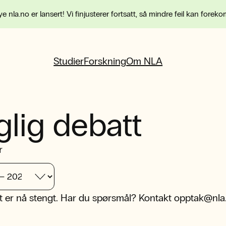
e nla.no er lansert! Vi finjusterer fortsatt, så mindre feil kan forek
Studier
Forskning
Om NLA
glig debatt
r
 er nå stengt. Har du spørsmål? Kontakt
opptak@nla