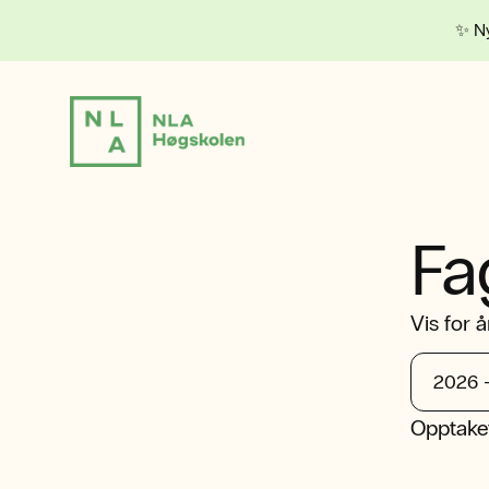
✨ Ny
Fa
Vis for å
Opptaket