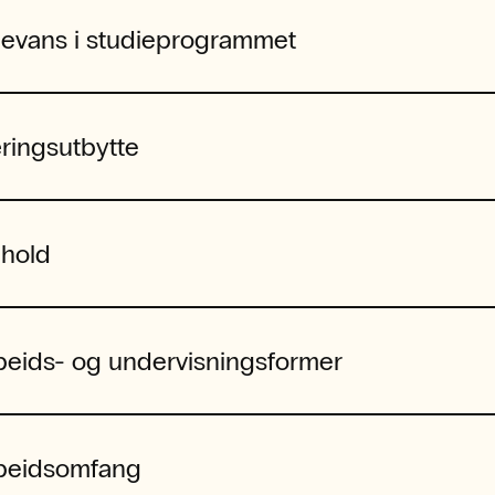
levans i studieprogrammet
ringsutbytte
nhold
beids- og undervisningsformer
beidsomfang