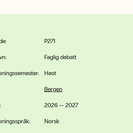
de:
P271
vn:
Faglig debatt
sningssemester:
Høst
Bergen
:
2026 — 2027
sningsspråk:
Norsk