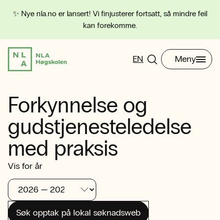
✨ Nye nla.no er lansert! Vi finjusterer fortsatt, så mindre feil
kan forekomme.
EN
Meny
Forkynnelse og
gudstjenesteledelse
med praksis
Vis for år
Søk opptak på lokal søknadsweb