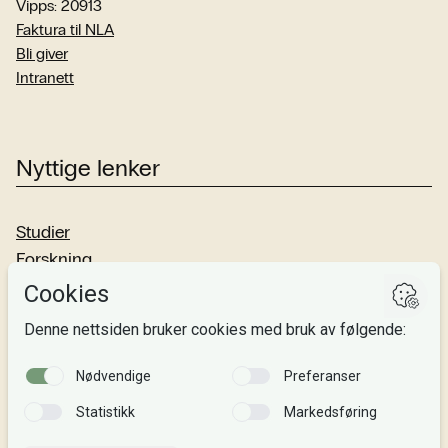
Vipps: 20913
Faktura til NLA
Bli giver
Intranett
Nyttige lenker
Studier
Forskning
Om oss
Personvern
Si fra!