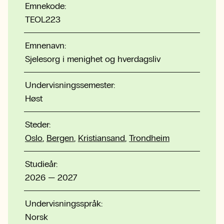
Emnekode:
TEOL223
Emnenavn:
Sjelesorg i menighet og hverdagsliv
Undervisningssemester:
Høst
Steder:
Oslo
,
Bergen
,
Kristiansand
,
Trondheim
Studieår:
2026 — 2027
Undervisningsspråk:
Norsk