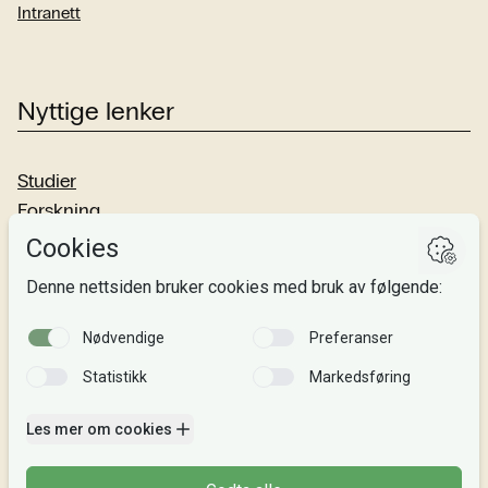
Intranett
Nyttige lenker
Studier
Forskning
Om oss
Personvern
Si fra!
Følg oss