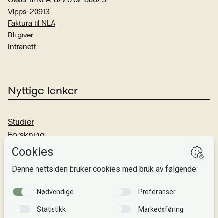
Vipps: 20913
Faktura til NLA
Bli giver
Intranett
Nyttige lenker
Studier
Forskning
Om oss
Personvern
Si fra!