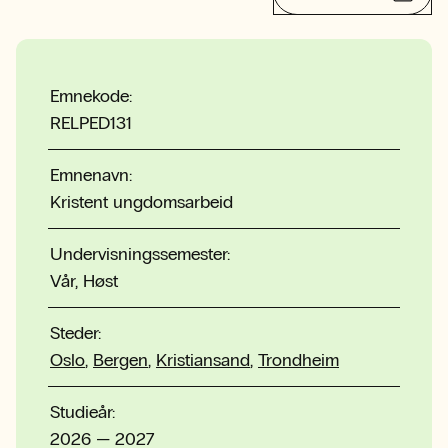
Emnekode:
RELPED131
Emnenavn:
Kristent ungdomsarbeid
Undervisningssemester:
Vår, Høst
Steder:
Oslo
,
Bergen
,
Kristiansand
,
Trondheim
Studieår:
2026 — 2027