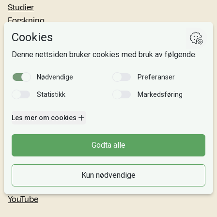
Studier
Forskning
Om oss
Personvern
Si fra!
Følg oss
Facebook
TikTok
Instagram
LinkedIn
YouTube