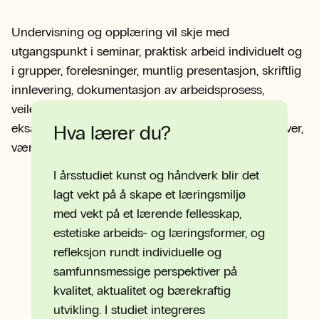
Undervisning og opplæring vil skje med
utgangspunkt i seminar, praktisk arbeid individuelt og
i grupper, forelesninger, muntlig presentasjon, skriftlig
innlevering, dokumentasjon av arbeidsprosess,
veiledning individuelt og i grupper. For å kunne ta
eksamen må alle arbeidskrav som emneplanen krever,
Hva lærer du?
være godkjent.
I årsstudiet kunst og håndverk blir det
lagt vekt på å skape et læringsmiljø
med vekt på et lærende fellesskap,
estetiske arbeids- og læringsformer, og
refleksjon rundt individuelle og
samfunnsmessige perspektiver på
kvalitet, aktualitet og bærekraftig
utvikling. I studiet integreres