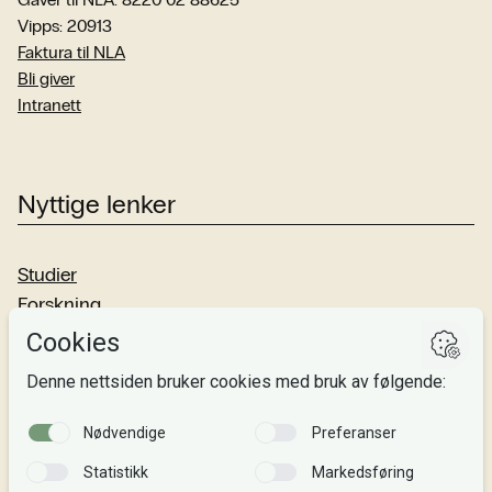
Vipps: 20913
Faktura til NLA
Bli giver
Intranett
Nyttige lenker
Studier
Forskning
Om oss
Personvern
Si fra!