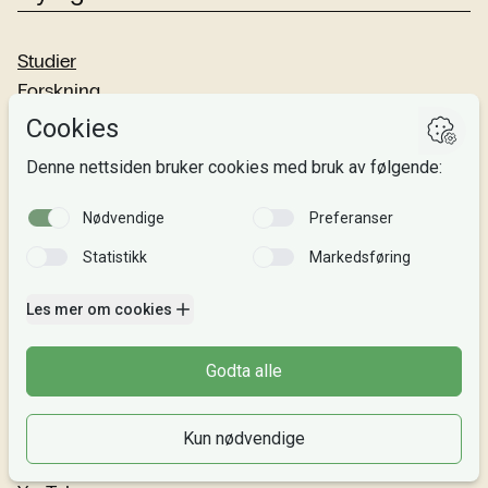
Studier
Forskning
Om oss
Personvern
Si fra!
Følg oss
Facebook
TikTok
Instagram
LinkedIn