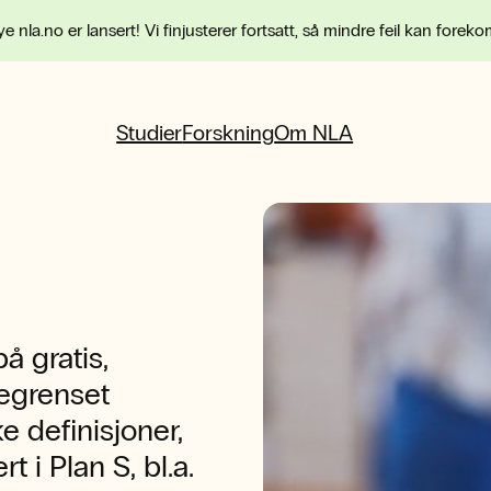
e nla.no er lansert! Vi finjusterer fortsatt, så mindre feil kan forek
Studier
Forskning
Om NLA
 gratis,
begrenset
ke definisjoner,
 i Plan S, bl.a.