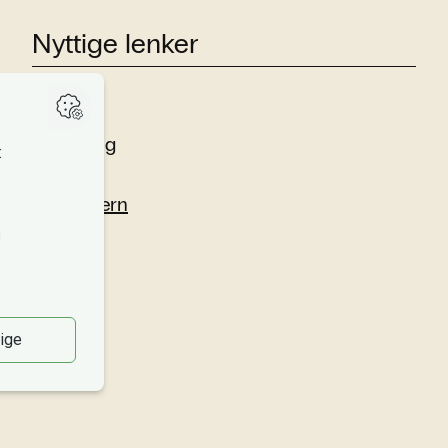
Nyttige lenker
Studier
Forskning
Om oss
Personvern
Si fra!