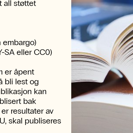
 all støttet
en embargo)
Y-SA eller CC0)
m er åpent
å bli lest og
publikasjon kan
blisert bak
er resultater av
EU, skal publiseres