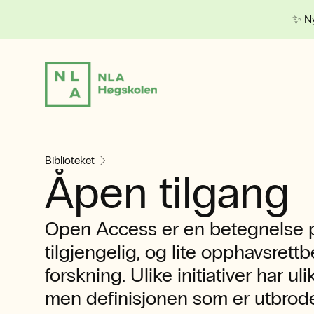
✨ Ny
Biblioteket
Åpen tilgang
Open Access er en betegnelse på
tilgjengelig, og lite opphavsrett
forskning. Ulike initiativer har uli
men definisjonen som er utbrodert