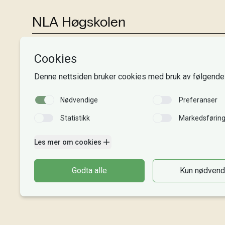
NLA Høgskolen
Tlf:
+47 55 54 07 00
Send epost
Alle adresser
Organisasjonsnr. 995 189 186
MVA-nummer: 995 189 186 MVA
Kontonummer: 3000 48 00008
Gaver til NLA: 8220 02 88625
Vipps: 20913
Faktura til NLA
Bli giver
Intranett