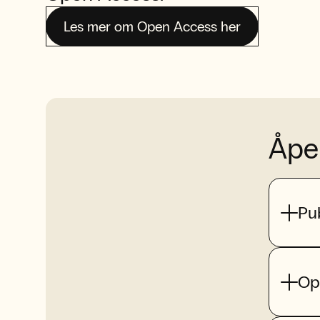
Les mer om Open Access her
Åpe
Pub
Op