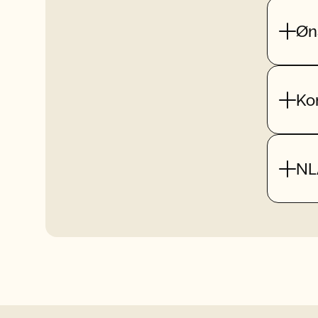
Øn
Ko
NL