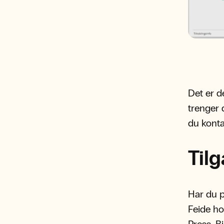
Det er d
trenger 
du konta
Til
Har du 
Feide ho
Press. B