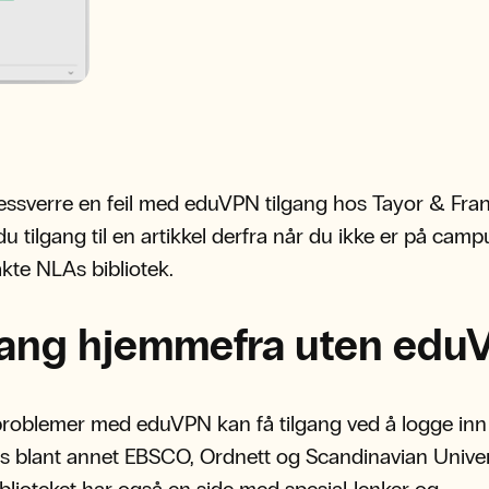
essverre en feil med eduVPN tilgang hos Tayor & Fran
du tilgang til en artikkel derfra når du ikke er på camp
kte NLAs bibliotek.
gang hjemmefra uten edu
problemer med eduVPN kan få tilgang ved å logge in
s blant annet EBSCO, Ordnett og Scandinavian Univer
iblioteket har også en side med spesial-lenker og