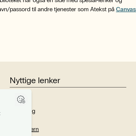
vn/passord til andre tjenester som Atekst på
Canvas
Nyttige lenker
Studier
Forskning
Om oss
Personvern