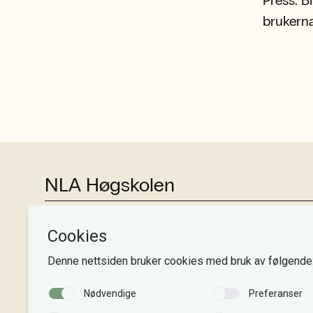
brukerna
NLA Høgskolen
Tlf:
+47 55 54 07 00
Send epost
Alle adresser
Organisasjonsnr. 995 189 186
MVA-nummer: 995 189 186 MVA