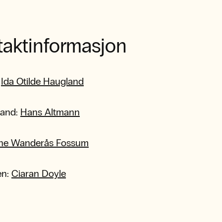
taktinformasjon
:
Ida Otilde Haugland
sand:
Hans Altmann
ne Wanderås Fossum
en:
Ciaran Doyle