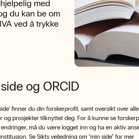
behjelpelig med
 og du kan be om
 NVA ved å trykke
 side og ORCID
ide’ finner du din forskerprofil, samt oversikt over alle
er og prosjekter tilknyttet deg. For å kunne se forskerp
 endringer, må du være logget inn og ha en aktiv anset
nstitusjon. Se
Sikts veiledning
om "min side" for mer