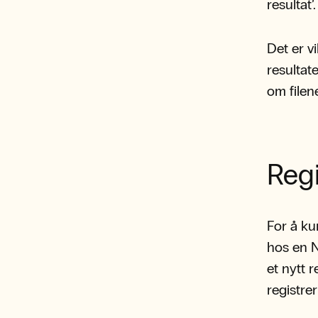
resultat’.
Det er v
resultate
om filen
Regi
For å ku
hos en N
et nytt r
registre