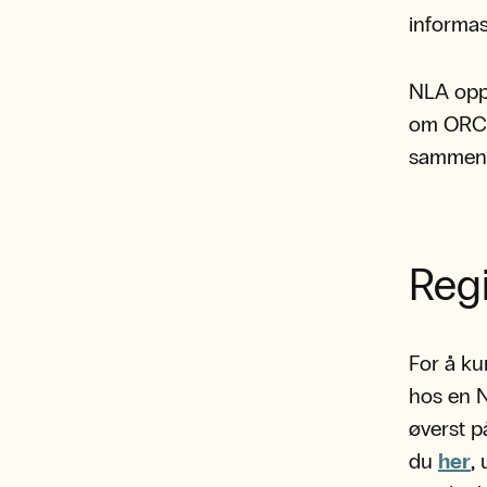
informas
NLA oppf
om ORC
sammen f
Regi
For å ku
hos en N
øverst på
du
her
,