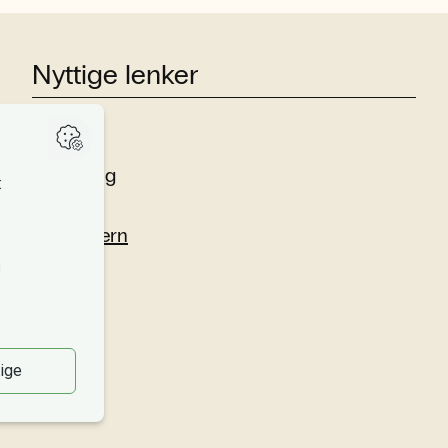
Nyttige lenker
Studier
Forskning
Om oss
Personvern
Si fra!