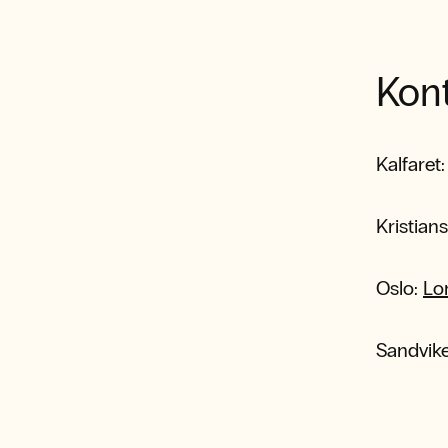
Kon
Kalfaret
Kristian
Oslo:
Lo
Sandvik