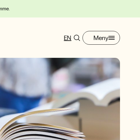
omme.
EN
Meny