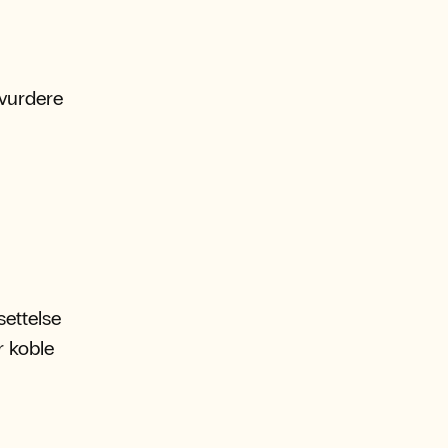
 vurdere
settelse
r koble