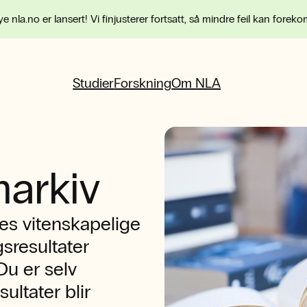
e nla.no er lansert! Vi finjusterer fortsatt, så mindre feil kan forek
Studier
Forskning
Om NLA
narkiv
les vitenskapelige
sresultater
 Du er selv
sultater blir