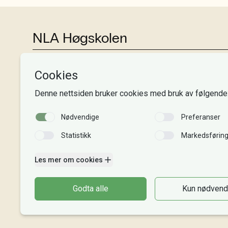
NLA Høgskolen
Tlf:
+47 55 54 07 00
Send epost
Alle adresser
Organisasjonsnr. 995 189 186
MVA-nummer: 995 189 186 MVA
Kontonummer: 3000 48 00008
Gaver til NLA: 8220 02 88625
Vipps: 20913
Faktura til NLA
Bli giver
Intranett