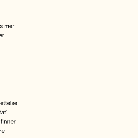
es mer
er
ettelse
at’
 finner
re