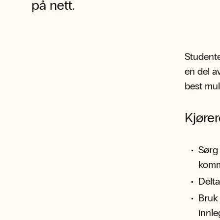
på nett.
Studente
en del a
best muli
Kjører
Sørg 
komm
Delta
Bruk 
innle