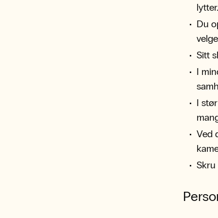
lytter
Du op
velg
Sitt 
I min
samh
I stø
mang
Ved d
kamer
Skru 
Perso