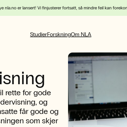
e nla.no er lansert! Vi finjusterer fortsatt, så mindre feil kan forek
Studier
Forskning
Om NLA
isning
 rette for gode
ndervisning, og
nsatte får gode og
sningen som skjer