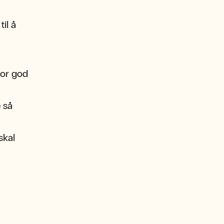
il å
for god
e så
skal