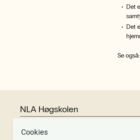
Det e
samt
Det 
hjem
Se også
NLA Høgskolen
Tlf:
+47 55 54 07 00