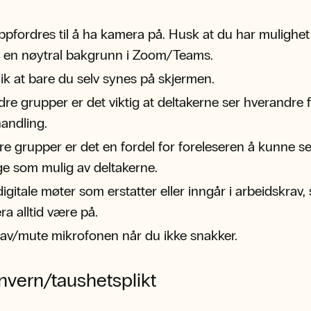
.
pfordres til å ha kamera på. Husk at du har mulighet t
e en nøytral bakgrunn i Zoom/Teams.
slik at bare du selv synes på skjermen.
dre grupper er det viktig at deltakerne ser hverandre 
andling.
rre grupper er det en fordel for foreleseren å kunne s
e som mulig av deltakerne.
igitale møter som erstatter eller inngår i arbeidskrav, 
a alltid være på.
av/mute mikrofonen når du ikke snakker.
nvern/taushetsplikt