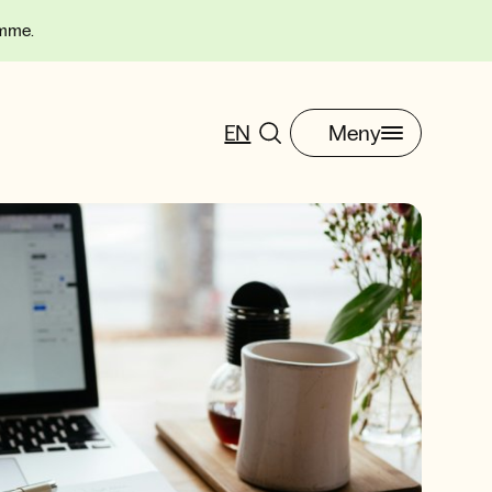
omme.
EN
Meny