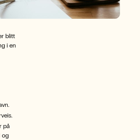
 blitt
ng i en
avn.
veis.
r på
d og