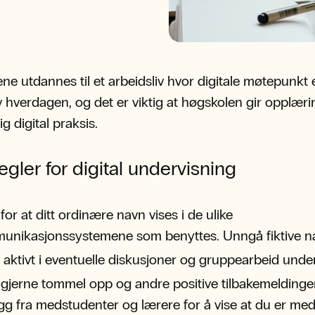
ne utdannes til et arbeidsliv hvor digitale møtepunkt er
v hverdagen, og det er viktig at høgskolen gir opplæri
g digital praksis.
egler for digital undervisning
for at ditt ordinære navn vises i de ulike
unikasjonssystemene som benyttes. Unngå fiktive n
 aktivt i eventuelle diskusjoner og gruppearbeid under
gjerne tommel opp og andre positive tilbakemeldinge
gg fra medstudenter og lærere for å vise at du er me