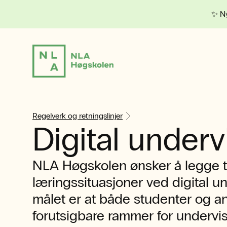
✨ Ny
Regelverk og retningslinjer
Digital underv
NLA Høgskolen ønsker å legge til
læringssituasjoner ved digital u
målet er at både studenter og a
forutsigbare rammer for undervi