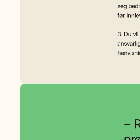
seg bedr
før innle
3. Du vil
ansvarli
henvisni
–
R
prø