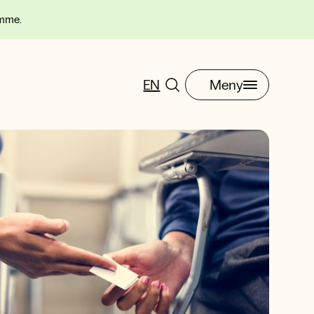
omme.
EN
Meny