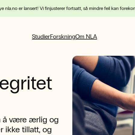
e nla.no er lansert! Vi finjusterer fortsatt, så mindre feil kan forek
Studier
Forskning
Om NLA
egritet
 å være ærlig og
 ikke tillatt, og