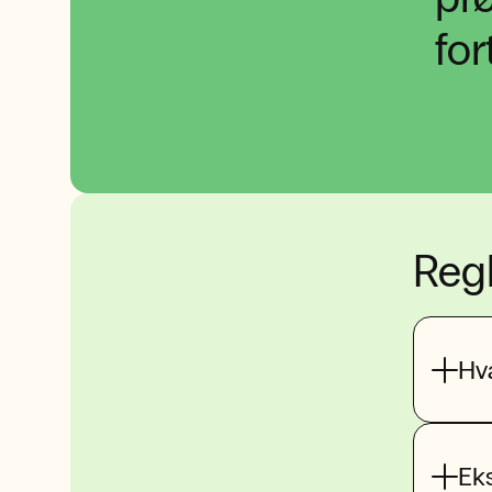
for
Regl
Hv
Eks