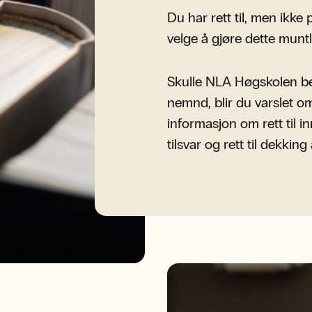
Du har rett til, men ikke p
velge å gjøre dette muntlig
Skulle NLA Høgskolen besl
nemnd, blir du varslet om
informasjon om rett til i
tilsvar og rett til dekkin