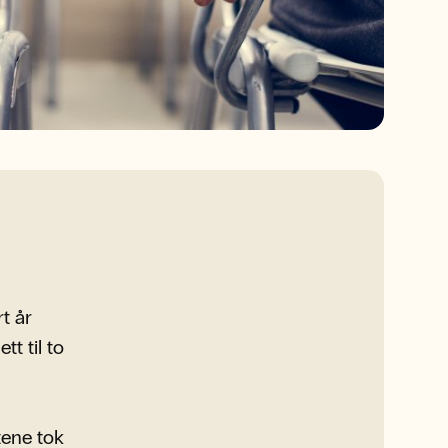
t år
t til to
tene tok