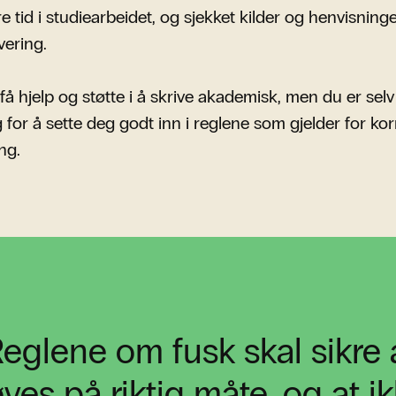
e tid i studiearbeidet, og sjekket kilder og henvisning
vering.
 få hjelp og støtte i å skrive akademisk, men du er selv
g for å sette deg godt inn i reglene som gjelder for kor
ng.
eglene om fusk skal sikre
ves på riktig måte, og at ik