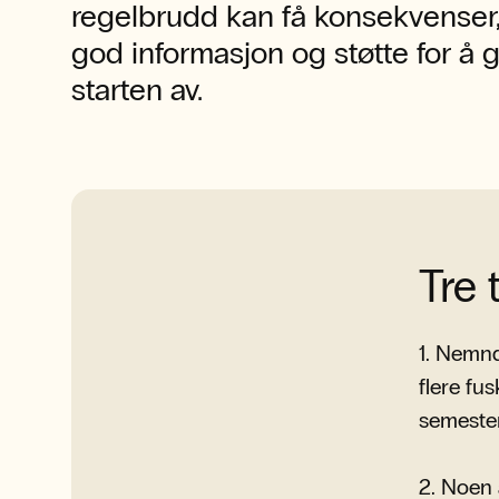
regelbrudd kan få konsekvenser,
god informasjon og støtte for å gj
starten av.
Tre 
1. Nemnd
flere fu
semester
2. Noen 