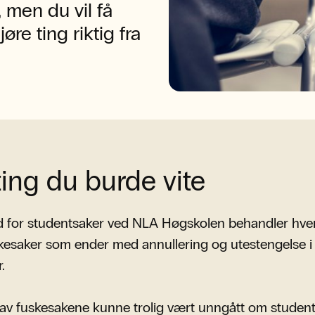
 men du vil få
øre ting riktig fra
ting du burde vite
 for studentsaker ved NLA Høgskolen behandler hver
skesaker som ender med annullering og utestengelse i et
.
av fuskesakene kunne trolig vært unngått om studen