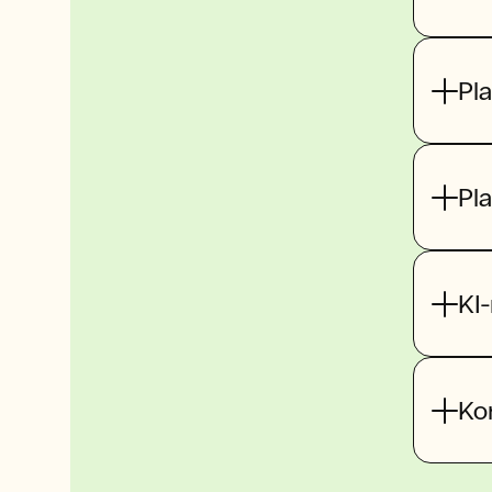
Pla
Pla
KI-
Ko