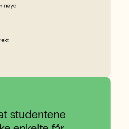
er nøye
rekt
 at studentene
ke enkelte får