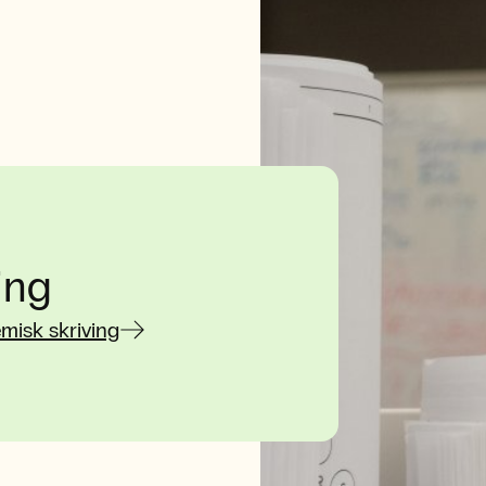
ing
misk skriving