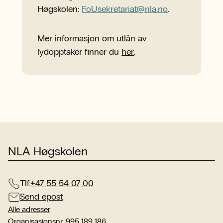
Høgskolen:
FoUsekretariat@nla.no
.
Mer informasjon om utlån av
lydopptaker finner du
her
.
NLA Høgskolen
Tlf:
+47 55 54 07 00
Send epost
Alle adresser
Organisasjonsnr. 995 189 186