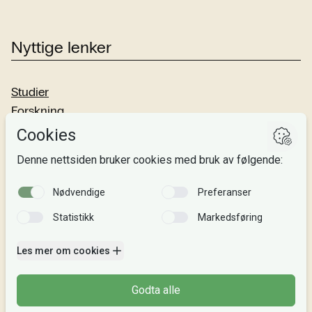
Nyttige lenker
Studier
Forskning
Om oss
Personvern
Si fra!
Følg oss
Facebook
TikTok