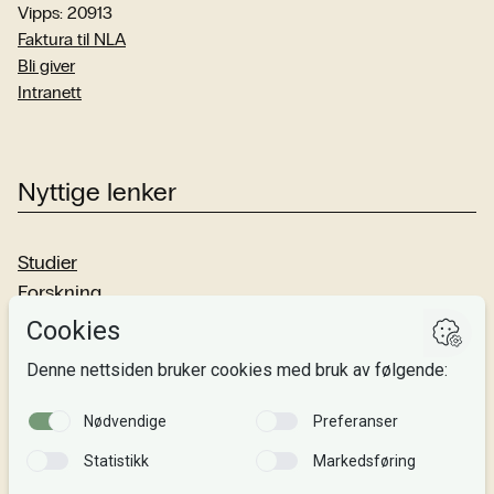
Vipps: 20913
Faktura til NLA
Bli giver
Intranett
Nyttige lenker
Studier
Forskning
Om oss
Personvern
Si fra!