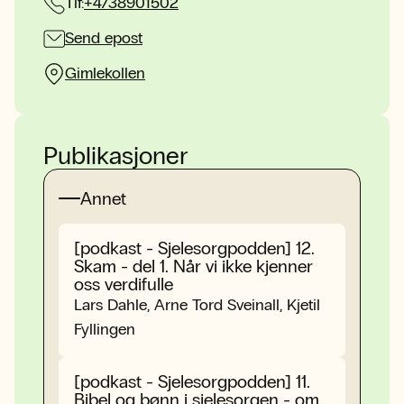
Tlf:
+4738901502
Send epost
Gimlekollen
Publikasjoner
Annet
[podkast - Sjelesorgpodden] 12.
Skam - del 1. Når vi ikke kjenner
oss verdifulle
Lars Dahle, Arne Tord Sveinall, Kjetil
Fyllingen
[podkast - Sjelesorgpodden] 11.
Bibel og bønn i sjelesorgen - om