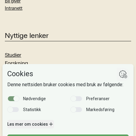
Bli giver
Intranett
Nyttige lenker
Studier
Forskning
Om oss
Personvern
Si fra!
Følg oss