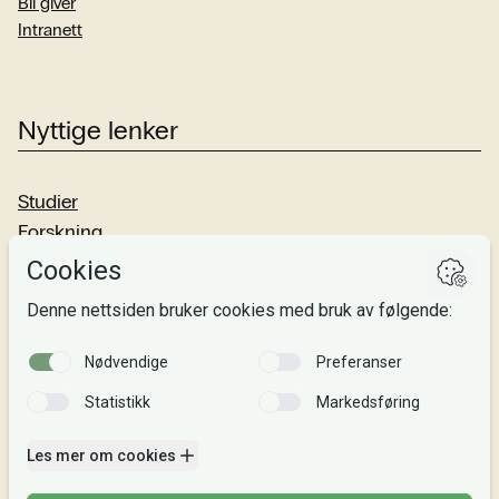
Bli giver
Intranett
Nyttige lenker
Studier
Forskning
Om oss
Personvern
Si fra!
Følg oss