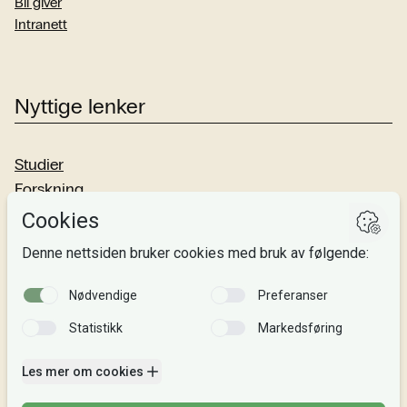
Bli giver
Intranett
Nyttige lenker
Studier
Forskning
Om oss
Personvern
Si fra!
Følg oss