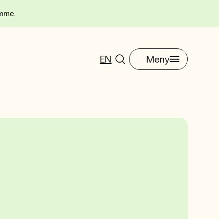
omme.
EN
Meny