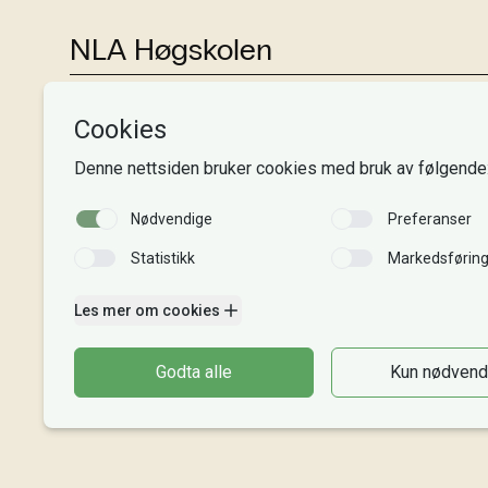
NLA Høgskolen
Tlf:
+47 55 54 07 00
Send epost
Alle adresser
Organisasjonsnr. 995 189 186
MVA-nummer: 995 189 186 MVA
Kontonummer: 3000 48 00008
Gaver til NLA: 8220 02 88625
Vipps: 20913
Faktura til NLA
Bli giver
Intranett