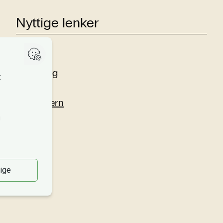
Nyttige lenker
Studier
Forskning
Om oss
Personvern
Si fra!