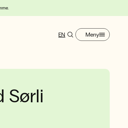
omme.
EN
Meny
 Sørli