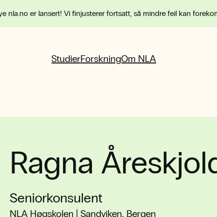
e nla.no er lansert! Vi finjusterer fortsatt, så mindre feil kan forek
Studier
Forskning
Om NLA
Ragna Åreskjold
Seniorkonsulent
NLA Høgskolen | Sandviken, Bergen