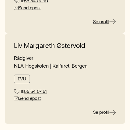
Tlf:
55 54 07 90
Send epost
Se profil
Liv Margareth Østervold
Rådgiver
NLA Høgskolen | Kalfaret, Bergen
EVU
Tlf:
55 54 07 61
Send epost
Se profil