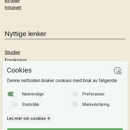
Bli giver
Intranett
Nyttige lenker
Studier
Forskning
Om oss
Personvern
Si fra!
Følg oss