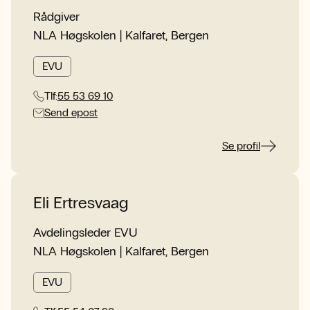
Rådgiver
NLA Høgskolen | Kalfaret, Bergen
EVU
Tlf:
55 53 69 10
Send epost
Se profil
Eli Ertresvaag
Avdelingsleder EVU
NLA Høgskolen | Kalfaret, Bergen
EVU