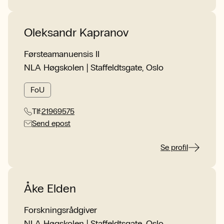
Oleksandr Kapranov
Førsteamanuensis II
NLA Høgskolen | Staffeldtsgate, Oslo
FoU
Tlf:
21969575
Send epost
Se profil
Åke Elden
Forskningsrådgiver
NLA Høgskolen | Staffeldtsgate, Oslo