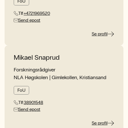
FoU
Tlf:
+4721969520
Send epost
Se profil
Mikael Snaprud
Forskningsrådgiver
NLA Høgskolen | Gimlekollen, Kristiansand
FoU
Tlf:
38901548
Send epost
Se profil