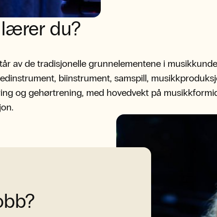
 lærer du?
tår av de tradisjonelle grunnelementene i musikkunde
dinstrument, biinstrument, samspill, musikkproduksj
ing og gehørtrening, med hovedvekt på musikkformid
jon.
jobb?