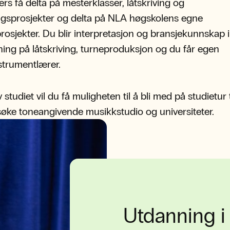
lers få delta på mesterklasser, låtskriving og
ingsprosjekter og delta på NLA høgskolens egne
rosjekter. Du blir interpretasjon og bransjekunnskap i 
edning på låtskriving, turneproduksjon og du får egen
strumentlærer.
v studiet vil du få muligheten til å bli med på studietur
søke toneangivende musikkstudio og universiteter.
Utdanning i