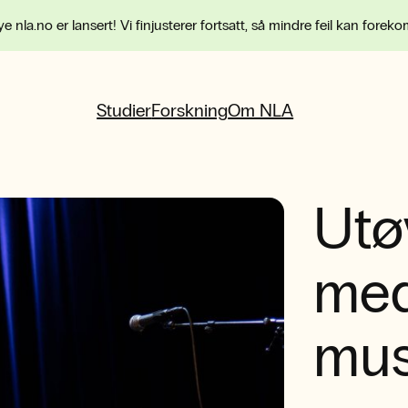
e nla.no er lansert! Vi finjusterer fortsatt, så mindre feil kan forek
Studier
Forskning
Om NLA
Utø
me
mus