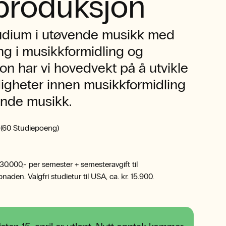
produksjon
udium i utøvende musikk med
ng i musikkformidling og
on har vi hovedvekt på å utvikle
digheter innen musikkformidling
nde musikk.
 (60 Studiepoeng)
 30.000,- per semester + semesteravgift til
den. Valgfri studietur til USA, ca. kr. 15.900.