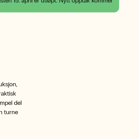
sten 15. april er utløpt. Nytt opptak kommer
uksjon,
aktisk
empel del
n turne