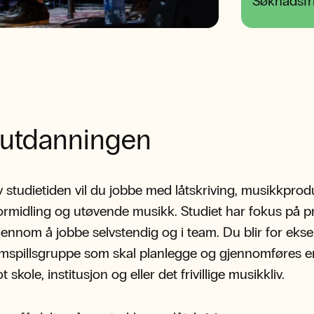
Søknadsfri
utdanningen
av studietiden vil du jobbe med låtskriving, musikkprod
rmidling og utøvende musikk. Studiet har fokus på pr
jennom å jobbe selvstendig og i team. Du blir for eks
mspillsgruppe som skal planlegge og gjennomføres e
t skole, institusjon og eller det frivillige musikkliv.