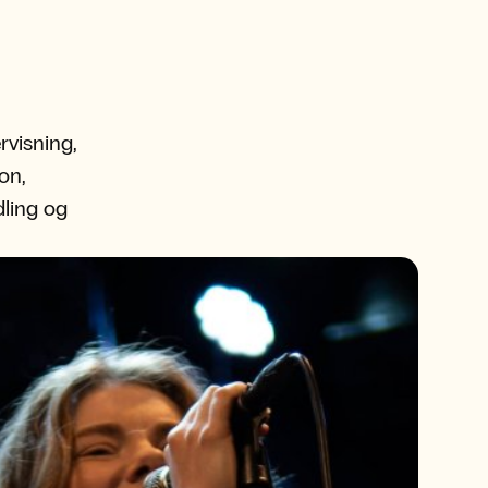
rvisning,
on,
ling og