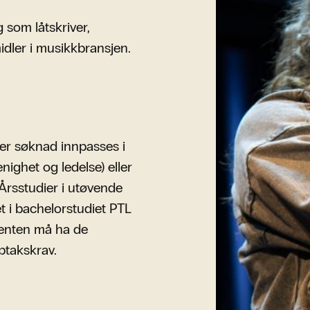
g som låtskriver,
dler i musikkbransjen.
ter søknad innpasses i
ighet og ledelse) eller
Årsstudier i utøvende
 i bachelorstudiet PTL
udenten må ha de
ptakskrav.