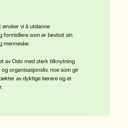
k ønsker vi å utdanne
g formidlere som er bevisst sin
og menneske.
et av Oslo med sterk tilknytning
- og organisasjonsliv, noe som gir
spekter av dyktige lærere og et
.