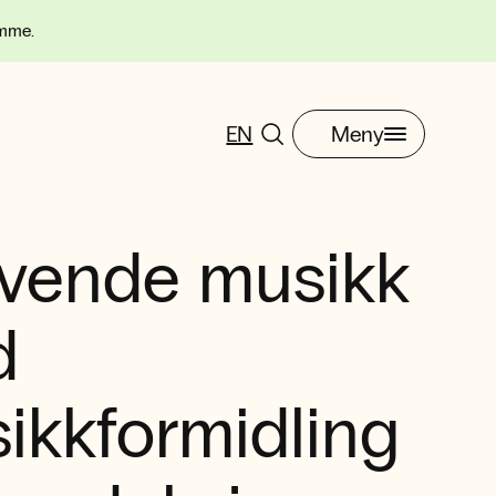
omme.
EN
Meny
vende musikk
d
ikkformidling