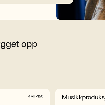
bygget opp
Musikkproduksj
4MFP150