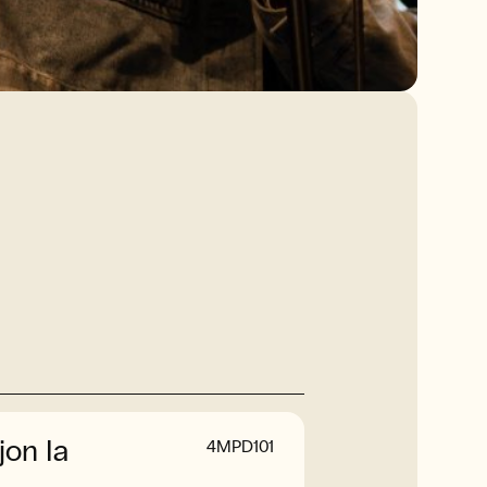
on Ia
4MPD101