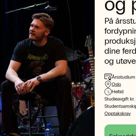
og 
På årsst
fordypni
produksj
dine fer
og utøve
Årsstudium
Oslo
Heltid
Studieavgift kr.
Studentsamskipna
Opptakskrav