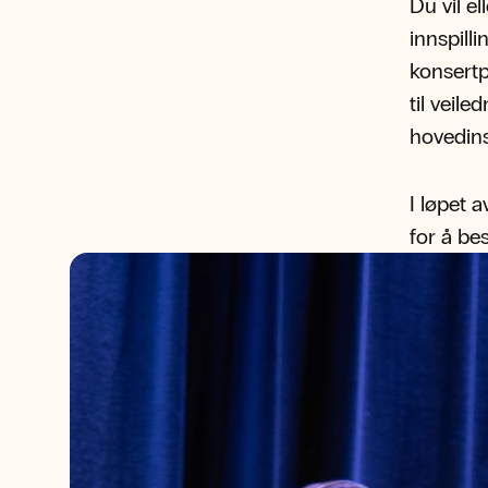
Du vil el
innspill
konsertp
til veil
hovedin
I løpet a
for å be