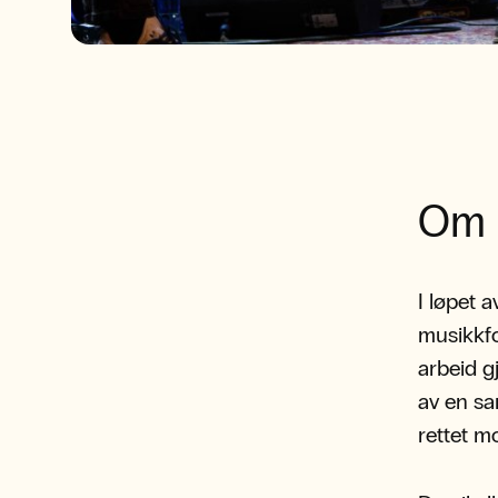
Om 
I løpet 
musikkfo
arbeid g
av en sa
rettet mo