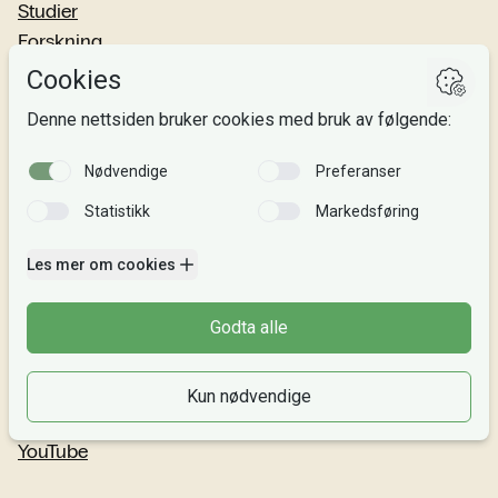
Studier
Forskning
Om oss
Personvern
Si fra!
Følg oss
Facebook
TikTok
Instagram
LinkedIn
YouTube