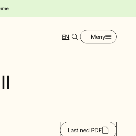
omme.
EN
Meny
II
Last ned PDF