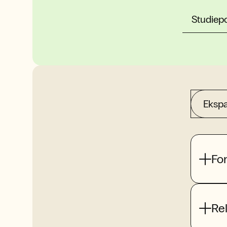
Studiep
Ekspa
Fo
Re