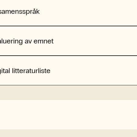
samensspråk
aluering av emnet
ital litteraturliste