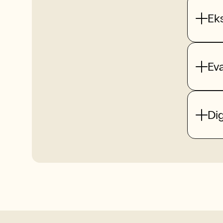
Ek
Ev
Dig