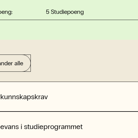
oeng:
5 Studiepoeng
nder alle
rkunnskapskrav
levans i studieprogrammet