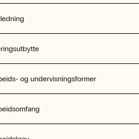
nledning
ringsutbytte
beids- og undervisningsformer
beidsomfang
beidskrav