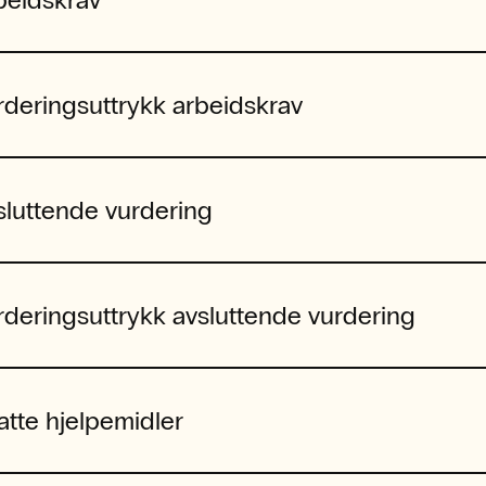
rderingsuttrykk arbeidskrav
sluttende vurdering
rderingsuttrykk avsluttende vurdering
latte hjelpemidler