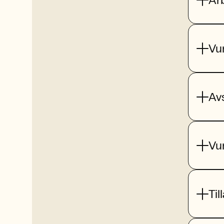
Vu
Av
Vu
Til