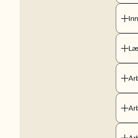
In
Læ
Ar
Ar
Ar