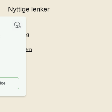
Nyttige lenker
Studier
Forskning
Om oss
Personvern
Si fra!