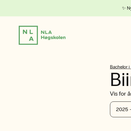
✨ Ny
Bachelor i
Bi
Vis for å