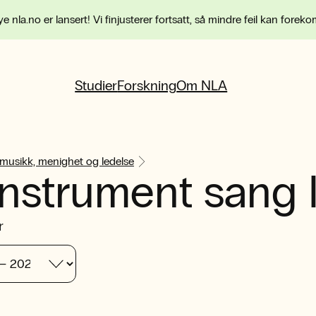
e nla.no er lansert! Vi finjusterer fortsatt, så mindre feil kan forek
Studier
Forskning
Om NLA
 musikk, menighet og ledelse
instrument sang I
r