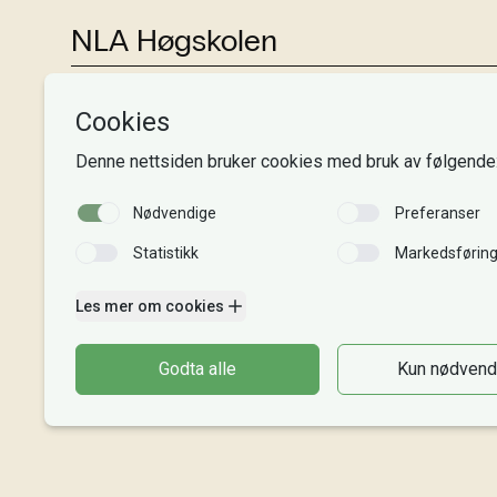
NLA Høgskolen
Tlf:
+47 55 54 07 00
Send epost
Alle adresser
Organisasjonsnr. 995 189 186
MVA-nummer: 995 189 186 MVA
Kontonummer: 3000 48 00008
Gaver til NLA: 8220 02 88625
Vipps: 20913
Faktura til NLA
Bli giver
Intranett