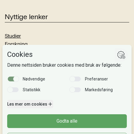
Nyttige lenker
Studier
Forskning
Om oss
Personvern
Si fra!
Følg oss
Facebook
TikTok