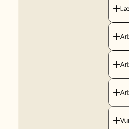
Læ
Ar
Ar
Ar
Vu