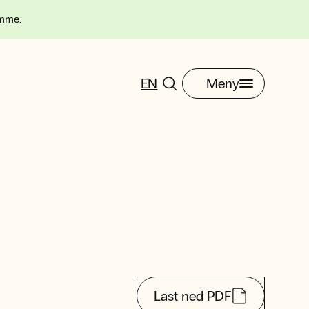
omme.
EN
Meny
Last ned PDF