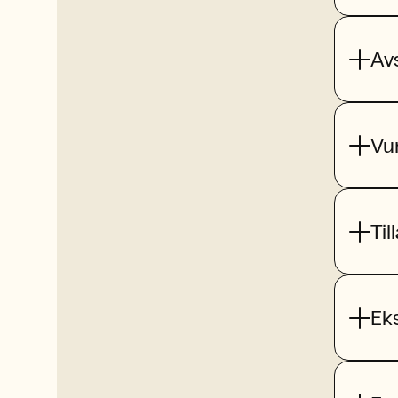
Av
Vu
Til
Ek