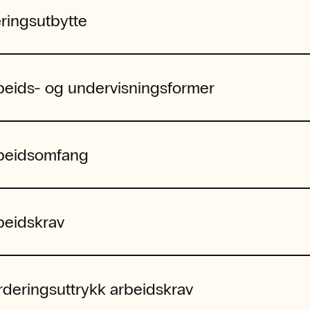
ringsutbytte
beids- og undervisningsformer
beidsomfang
beidskrav
rderingsuttrykk arbeidskrav