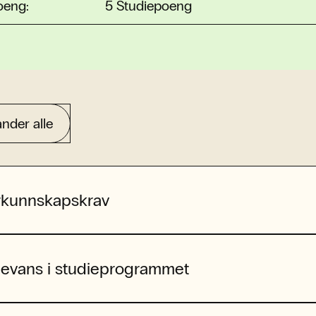
oeng:
5 Studiepoeng
nder alle
rkunnskapskrav
levans i studieprogrammet