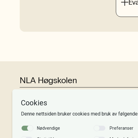
Ev
NLA Høgskolen
Tlf:
+47 55 54 07 00
Send epost
Alle adresser
Organisasjonsnr. 995 189 186
MVA-nummer: 995 189 186 MVA