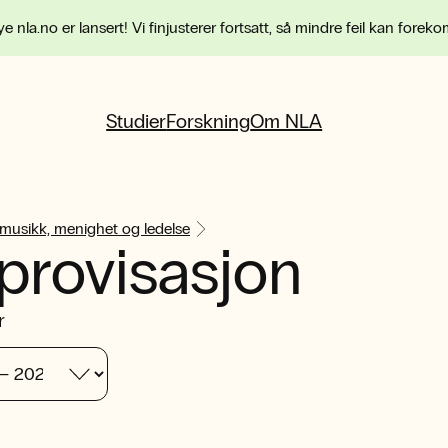
e nla.no er lansert! Vi finjusterer fortsatt, så mindre feil kan forek
Studier
Forskning
Om NLA
 musikk, menighet og ledelse
provisasjon
r