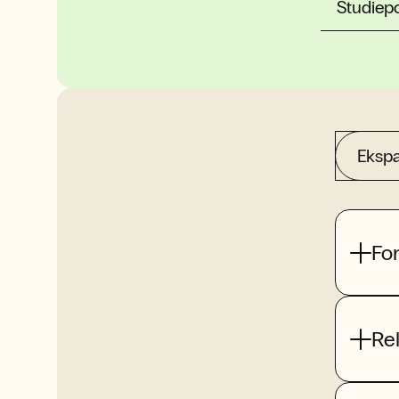
Studiep
Ekspa
Fo
Re