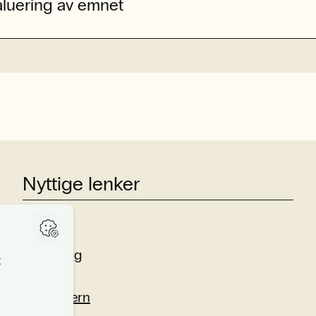
aluering av emnet
Nyttige lenker
Studier
Forskning
Om oss
Personvern