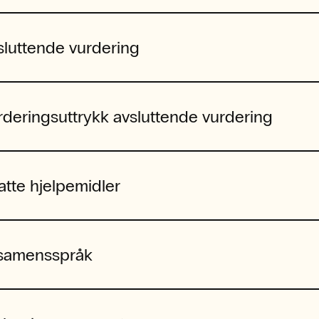
sluttende vurdering
rderingsuttrykk avsluttende vurdering
latte hjelpemidler
samensspråk