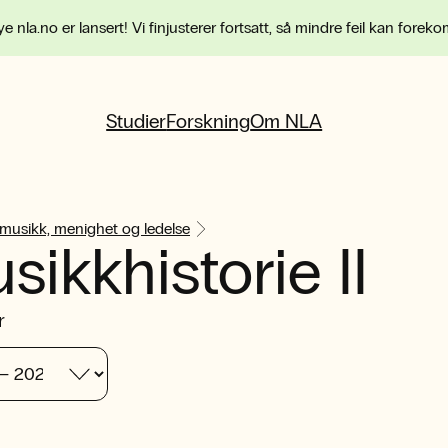
e nla.no er lansert! Vi finjusterer fortsatt, så mindre feil kan forek
Studier
Forskning
Om NLA
 musikk, menighet og ledelse
sikkhistorie II
r