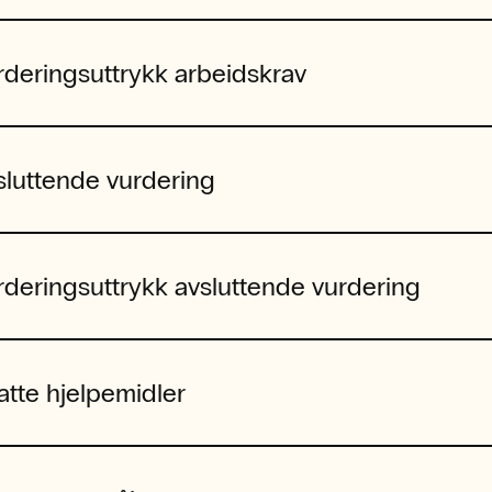
rderingsuttrykk arbeidskrav
sluttende vurdering
rderingsuttrykk avsluttende vurdering
latte hjelpemidler