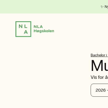
✨ Ny
Bachelor i
Mu
Vis for å