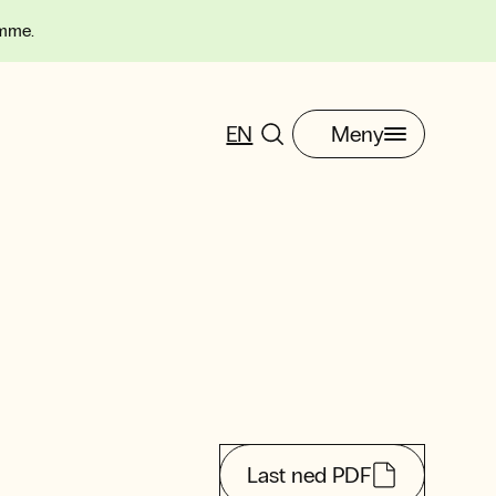
omme.
EN
Meny
Last ned PDF