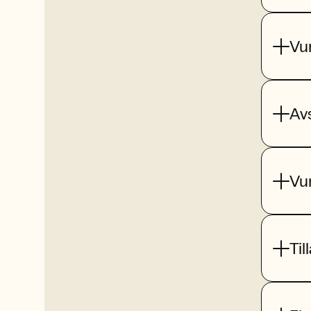
Vu
Av
Vu
Til