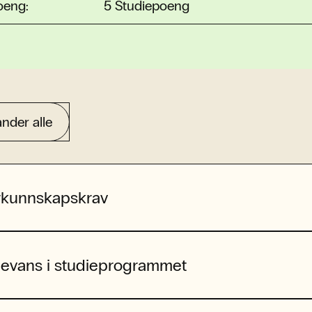
oeng:
5 Studiepoeng
nder alle
rkunnskapskrav
levans i studieprogrammet