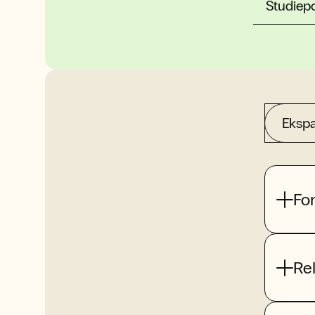
Studiep
Ekspa
Fo
Re