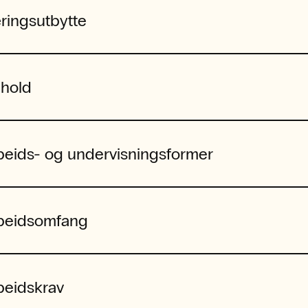
ringsutbytte
nhold
beids- og undervisningsformer
beidsomfang
beidskrav