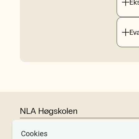
Ek
Ev
NLA Høgskolen
Tlf:
+47 55 54 07 00