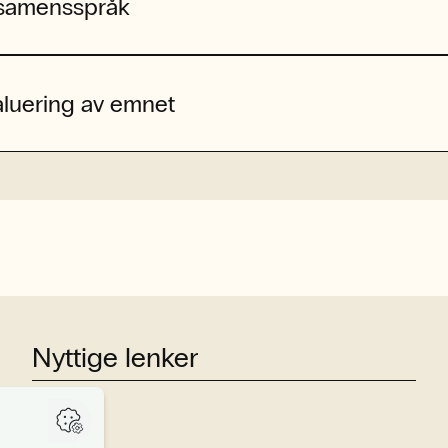
samensspråk
aluering av emnet
Nyttige lenker
Studier