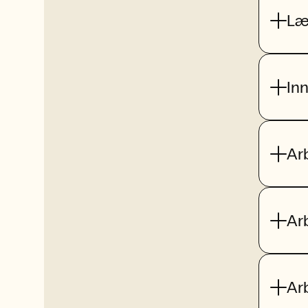
Læ
In
Ar
Ar
Ar