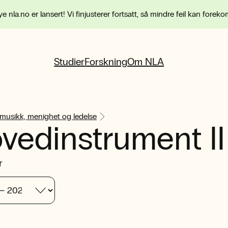
e nla.no er lansert! Vi finjusterer fortsatt, så mindre feil kan forek
Studier
Forskning
Om NLA
 musikk, menighet og ledelse
vedinstrument II
r