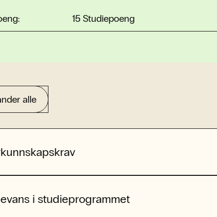
oeng:
15 Studiepoeng
nder alle
rkunnskapskrav
levans i studieprogrammet