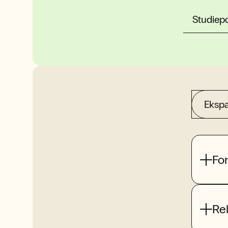
Studiep
Ekspa
Fo
Re