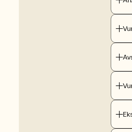
Vu
Av
Vu
Ek