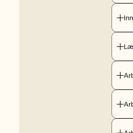
In
Læ
Ar
Ar
Ar