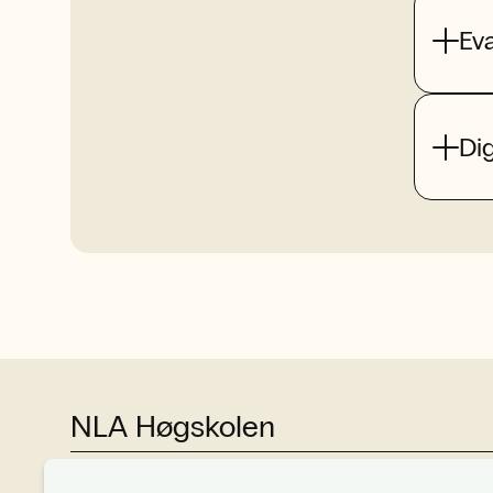
Ev
Dig
NLA Høgskolen