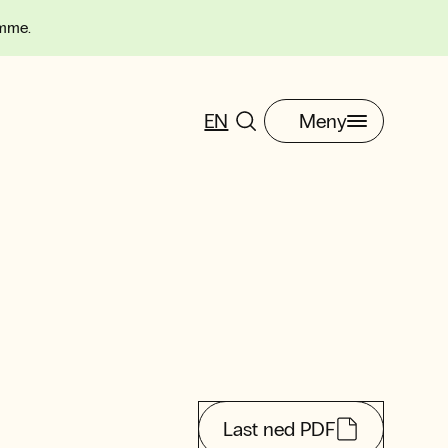
omme.
EN
Meny
Last ned PDF