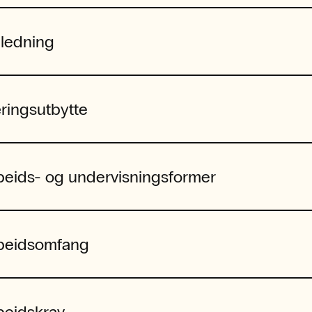
nledning
ringsutbytte
beids- og undervisningsformer
beidsomfang
beidskrav