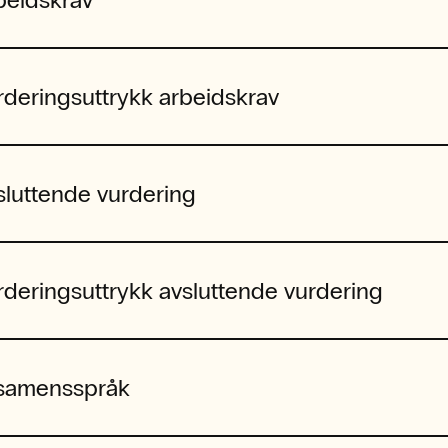
rderingsuttrykk arbeidskrav
sluttende vurdering
rderingsuttrykk avsluttende vurdering
samensspråk