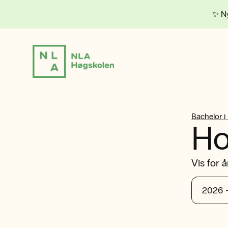
✨ Ny
Bachelor i
Ho
Vis for å