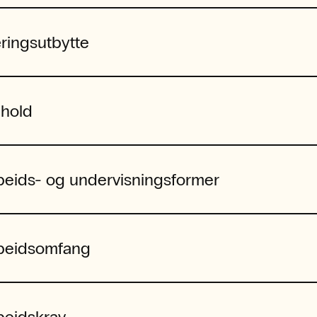
ringsutbytte
nhold
beids- og undervisningsformer
beidsomfang
beidskrav