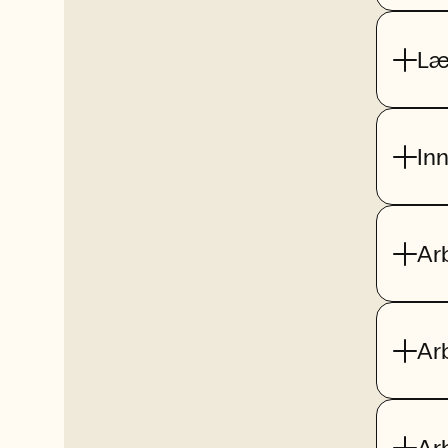
Læ
In
Ar
Ar
Ar