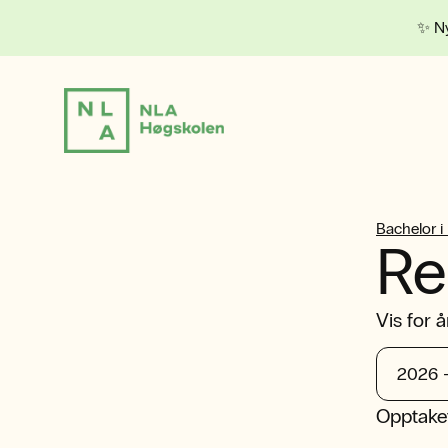
✨ Ny
Bachelor i
Re
Vis for å
Opptaket