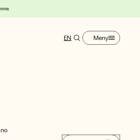
omme.
EN
Meny
.no