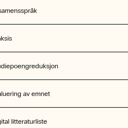
samensspråk
aksis
udiepoengreduksjon
aluering av emnet
ital litteraturliste