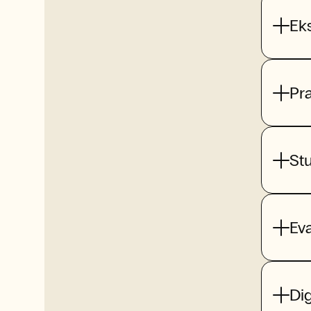
Ek
Pr
St
Ev
Dig