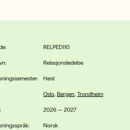
de:
RELPED110
vn:
Relasjonsledelse
sningssemester:
Høst
Oslo
,
Bergen
,
Trondheim
:
2026 — 2027
sningsspråk:
Norsk