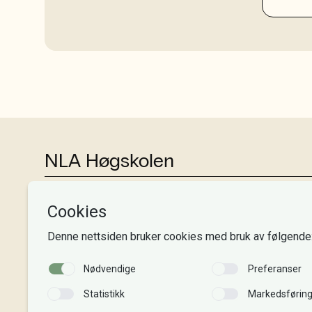
NLA Høgskolen
Tlf:
+47 55 54 07 00
Send epost
Alle adresser
Organisasjonsnr. 995 189 186
MVA-nummer: 995 189 186 MVA
Kontonummer: 3000 48 00008