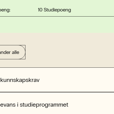
oeng:
10 Studiepoeng
nder alle
rkunnskapskrav
levans i studieprogrammet