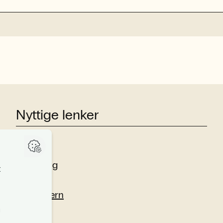
Nyttige lenker
Studier
Forskning
Om oss
Personvern
Si fra!