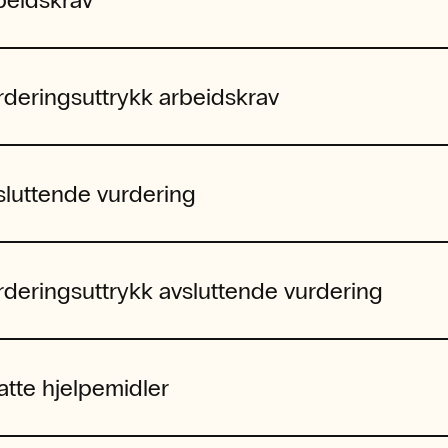
rderingsuttrykk arbeidskrav
sluttende vurdering
rderingsuttrykk avsluttende vurdering
latte hjelpemidler