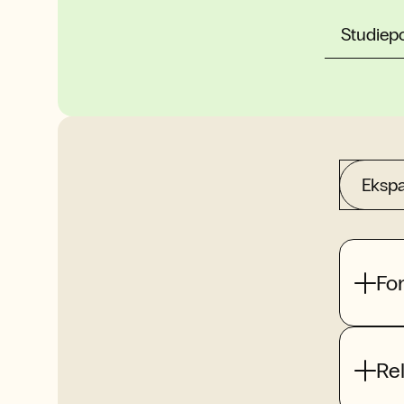
Studiep
Ekspa
Fo
Re