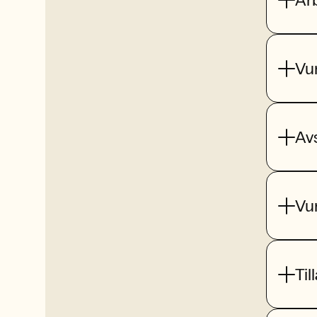
Vu
Av
Vu
Til