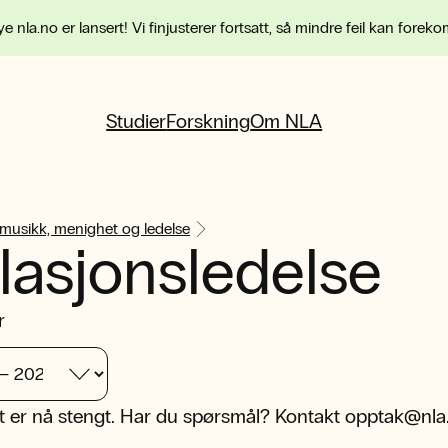
e nla.no er lansert! Vi finjusterer fortsatt, så mindre feil kan forek
Studier
Forskning
Om NLA
 musikk, menighet og ledelse
lasjonsledelse
r
 er nå stengt. Har du spørsmål? Kontakt
opptak@nla