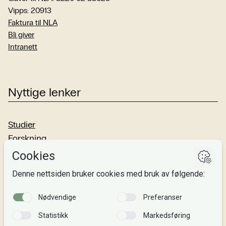
Vipps: 20913
Faktura til NLA
Bli giver
Intranett
Nyttige lenker
Studier
Forskning
Om oss
Personvern
Si fra!