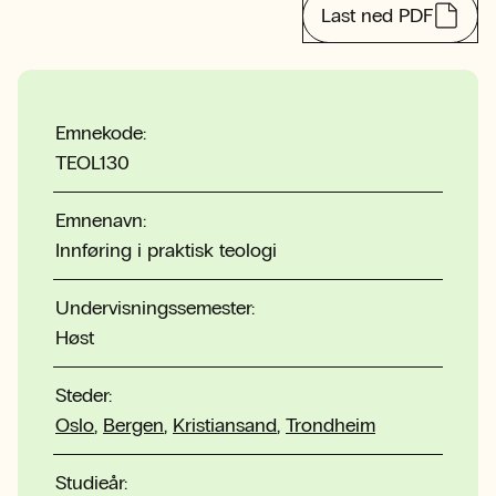
Last ned PDF
Emnekode:
TEOL130
Emnenavn:
Innføring i praktisk teologi
Undervisningssemester:
Høst
Steder:
Oslo
,
Bergen
,
Kristiansand
,
Trondheim
Studieår: