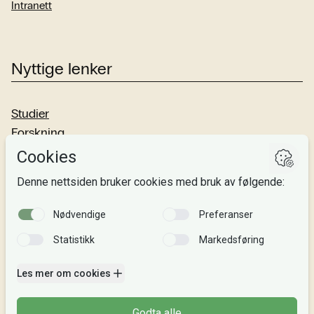
Intranett
Nyttige lenker
Studier
Forskning
Om oss
Personvern
Si fra!
Følg oss