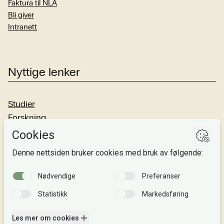
Faktura til NLA
Bli giver
Intranett
Nyttige lenker
Studier
Forskning
Om oss
Personvern
Si fra!
Følg oss