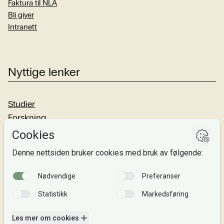
Faktura til NLA
Bli giver
Intranett
Nyttige lenker
Studier
Forskning
Om oss
Personvern
Si fra!
Følg oss