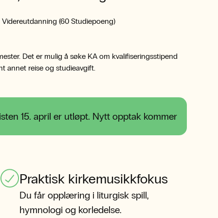
 Videreutdanning (60 Studiepoeng)
mester. Det er mulig å søke KA om kvalifiseringsstipend
lant annet reise og studieavgift.
sten 15. april er utløpt. Nytt opptak kommer
Praktisk kirkemusikkfokus
Du får opplæring i liturgisk spill,
hymnologi og korledelse.