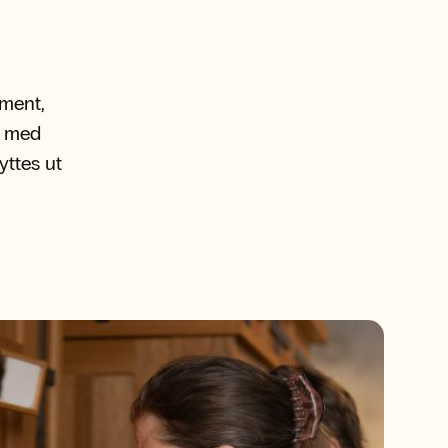
ument,
re med
yttes ut