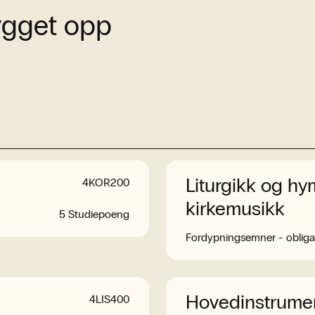
bygget opp
Liturgikk og hy
4KOR200
kirkemusikk
5 Studiepoeng
Fordypningsemner - obliga
Hovedinstrumen
4LIS400