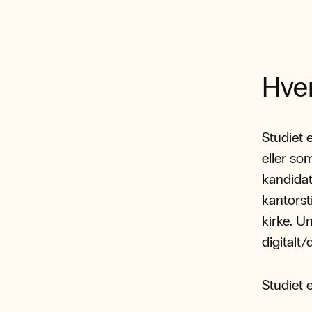
Hvem
Studiet 
eller so
kandidat
kantorsti
kirke. U
digitalt/
Studiet 