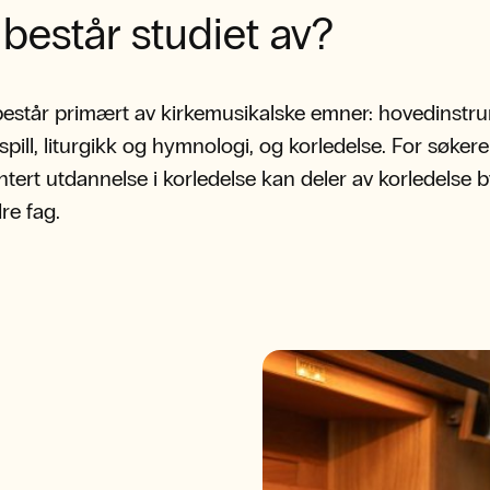
består studiet av?
består primært av kirkemusikalske emner: hovedinstr
k spill, liturgikk og hymnologi, og korledelse. For søke
ert utdannelse i korledelse kan deler av korledelse b
re fag.