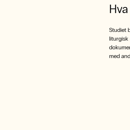
Hva 
Studiet 
liturgis
dokument
med and