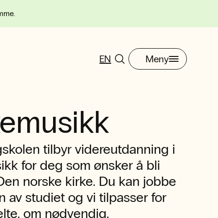
omme.
EN
Meny
kemusikk
kolen tilbyr videreutdanning i
ikk for deg som ønsker å bli
 Den norske kirke. Du kan jobbe
 av studiet og vi tilpasser for
lte, om nødvendig.