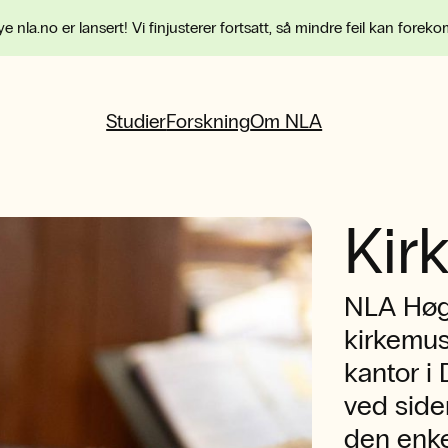
e nla.no er lansert! Vi finjusterer fortsatt, så mindre feil kan forek
Studier
Forskning
Om NLA
Kir
NLA Høgs
kirkemus
kantor i
ved siden
den enke