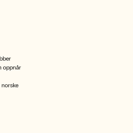
obber
um oppnår
n norske