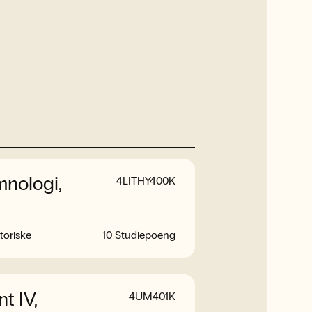
mnologi,
4LITHY400K
toriske
10 Studiepoeng
t IV,
4UM401K