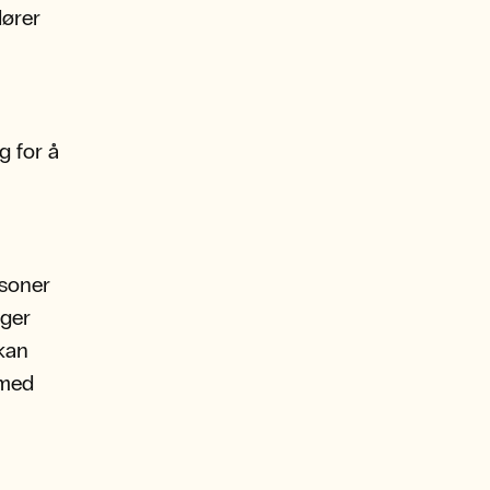
dører
g for å
rsoner
nger
 kan
 med