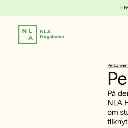
✨ Ny
Personvern
Pe
På de
NLA H
om st
tilkny