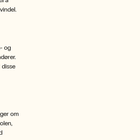
il å
vindel.
- og
dører.
 disse
nger om
olen,
d