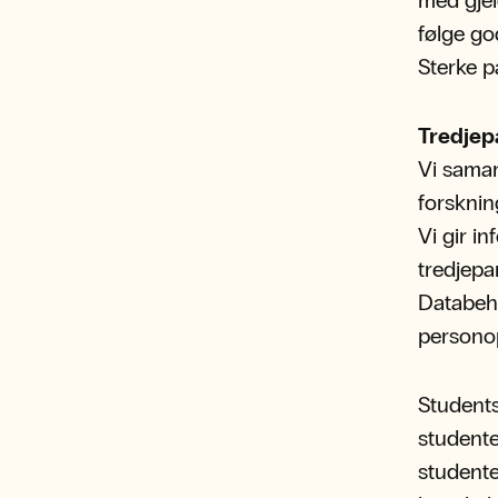
med gjel
følge go
Sterke p
Tredjep
Vi samar
forsknin
Vi gir i
tredjepa
Databeha
persono
Students
studente
studente