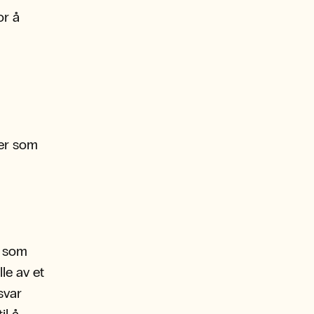
or å
mer som
r som
le av et
svar