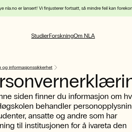
e nla.no er lansert! Vi finjusterer fortsatt, så mindre feil kan forek
Studier
Forskning
Om NLA
 og informasjonssikkerhet
rsonvernerklæri
nne siden finner du informasjon om h
øgskolen behandler personopplysnin
udenter, ansatte og andre som har
tning til institusjonen for å ivareta den