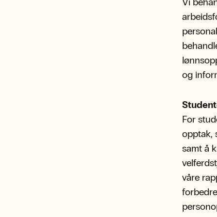
Vi behan
arbeidsf
persona
behandle
lønnsopp
og info
Student
For stud
opptak, 
samt å k
velferds
våre rapp
forbedre
persono