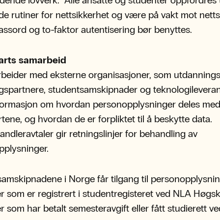
dende lovverk. Alle ansatte og studenter oppfordres t
de rutiner for nettsikkerhet og være på vakt mot netts
assord og to-faktor autentisering bør benyttes.
arts samarbeid
beider med eksterne organisasjoner, som utdannings
gspartnere, studentsamskipnader og teknologileveran
nformasjon om hvordan personopplysninger deles med
rtene, og hvordan de er forpliktet til å beskytte data.
ndleravtaler gir retningslinjer for behandling av
pplysninger.
amskipnadene i Norge får tilgang til personopplysni
r som er registrert i studentregisteret ved NLA Høgsk
r som har betalt semesteravgift eller fått studierett ve