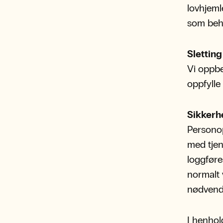
lovhjeml
som beh
Slettin
Vi oppbe
oppfylle
Sikkerh
Personop
med tjen
loggføres
normalt 
nødvendi
I henhold