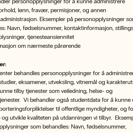
dler personopplysninger for å kunne administrere
orhold, lønn, fravær, permisjoner, og annen
ladministrasjon. Eksempler på personopplysninger s
s: Navn, fødselsnummer, kontaktinformasjon, stillingst
lysninger, tjenesteansiennitet
rmasjon om nærmeste pårørende
er:
enter behandles personopplysninger for å administre
studier, eksamener, utveksling, vitnemål og karakteruts
unne tilby tjenester som veiledning, helse- og
tjenester. Vi behandler også studentdata for å kunne 
orteringsforpliktelser til offentlige myndigheter, og fo
 og utvikle kvaliteten på utdanningen vi tilbyr. Eksem
pplysninger som behandles: Navn, fødselsnummer,