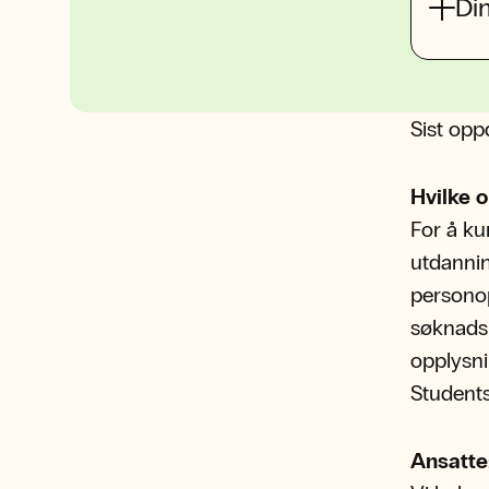
Din
Sist opp
Hvilke 
For å ku
utdannin
personop
søknadsp
opplysn
Students
Ansatte