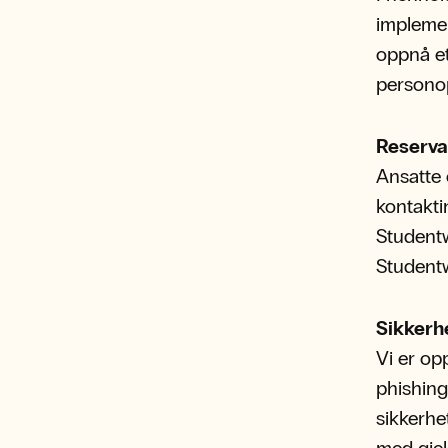
implemen
oppnå et
persono
Reserv
Ansatte 
kontakti
Studentw
Student
Sikker
Vi er op
phishing
sikkerhe