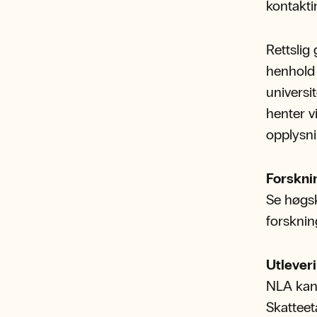
kontakti
Rettslig
henhold t
universi
henter v
opplysnin
Forskn
Se høgsk
forsknin
Utlever
NLA kan 
Skatteet