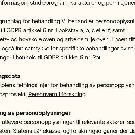
nformasjon, studieprogram, karakterer og permisjoner
 grunnlag for behandling Vi behandler personopplysni
il GDPR artikkel 6 nr. 1 bokstav a, b, c eller f, samt
tets- og høyskoleloven og arbeidsmiljøloven. I noen tilf
i også inn samtykke for spesifikke behandlinger av sen
ger i henhold til GDPR artikkel 9 nr. 2a).
ingsdata
olens retningslinjer for behandling av personopplysni
gsprosjekt,
Personvern i forskning
.
ing av personopplysninger
utlevere personopplysninger til relevante aktører, s
aten, Statens Lånekasse, og forskningsorganer der de