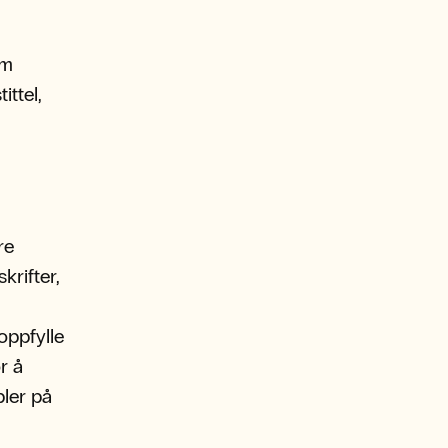
om
ittel,
re
krifter,
oppfylle
r å
pler på