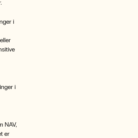
.
nger i
eller
sitive
nger i
om NAV,
t er