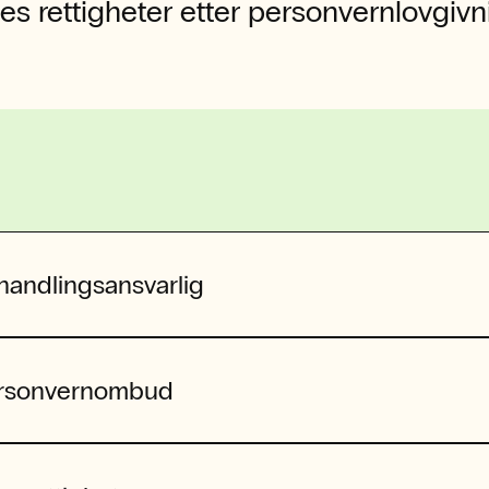
es rettigheter etter personvernlovgivn
handlingsansvarlig
rsonvernombud