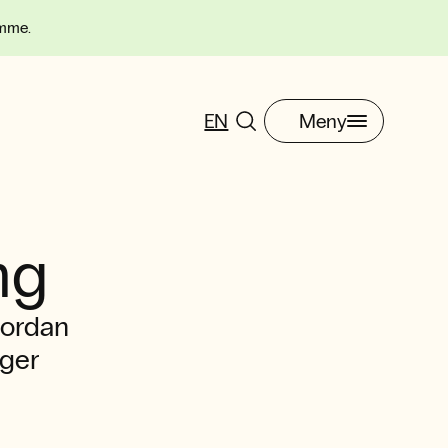
omme.
EN
Meny
ng
vordan
ger