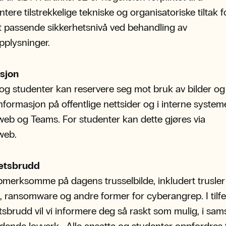
tere tilstrekkelige tekniske og organisatoriske tiltak f
 passende sikkerhetsnivå ved behandling av
pplysninger.
asjon
og studenter kan reservere seg mot bruk av bilder og
nformasjon på offentlige nettsider og i interne syste
eb og Teams. For studenter kan dette gjøres via
web.
hetsbrudd
pmerksomme på dagens trusselbilde, inkludert trusle
, ransomware og andre former for cyberangrep. I tilfel
tsbrudd vil vi informere deg så raskt som mulig, i sam