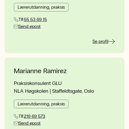
Lærerutdanning, praksis
Tlf:
55 53 69 15
Send epost
Se profil
Marianne Ramirez
Praksiskonsulent GLU
NLA Høgskolen | Staffeldtsgate, Oslo
Lærerutdanning, praksis
Tlf:
219 69 573
Send epost