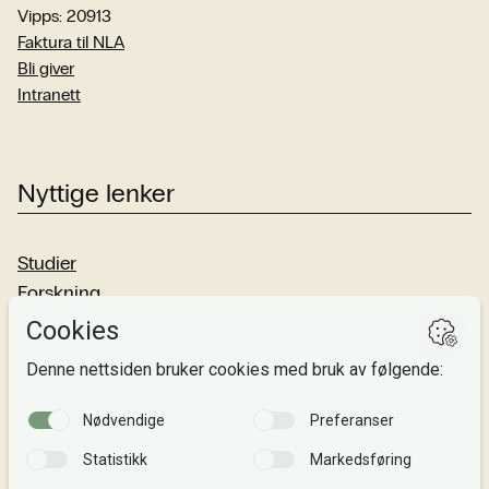
Vipps: 20913
Faktura til NLA
Bli giver
Intranett
Nyttige lenker
Studier
Forskning
Om oss
Personvern
Si fra!