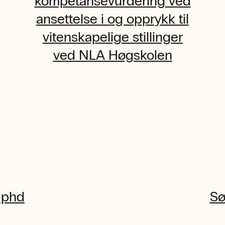
kompetansevurdering ved
ansettelse i og opprykk til
vitenskapelige stillinger
ved NLA Høgskolen
 phd
Sø