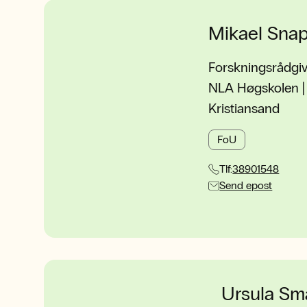
Mikael Sna
Forskningsrådgi
NLA Høgskolen | 
Kristiansand
FoU
Tlf:
38901548
Send epost
Ursula Sm