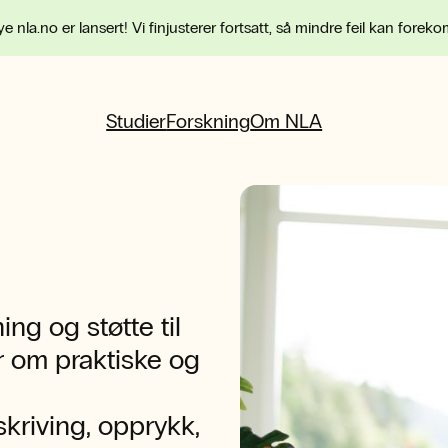
e nla.no er lansert! Vi finjusterer fortsatt, så mindre feil kan forek
Studier
Forskning
Om NLA
ng og støtte til
r om praktiske og
kriving, opprykk,