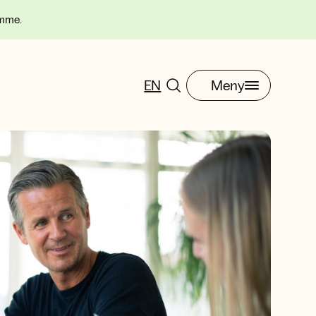
omme.
EN
Meny