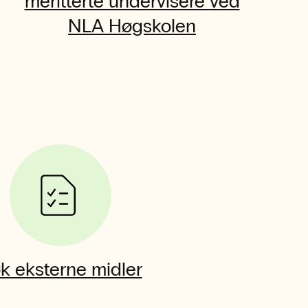
meritterte undervisere ved
NLA Høgskolen
k eksterne midler