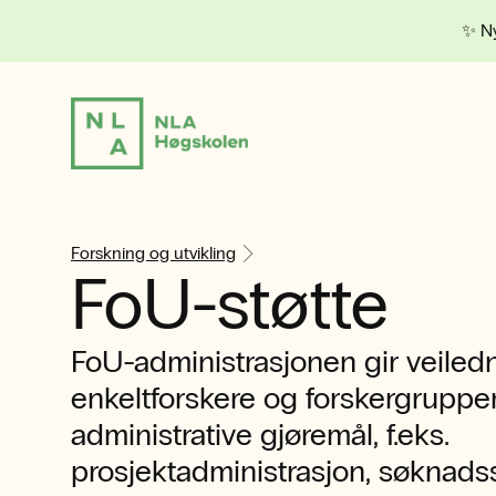
✨ Ny
Forskning og utvikling
FoU-støtte
FoU-administrasjonen gir veiledni
enkeltforskere og forskergruppe
administrative gjøremål, f.eks.
prosjektadministrasjon, søknadss