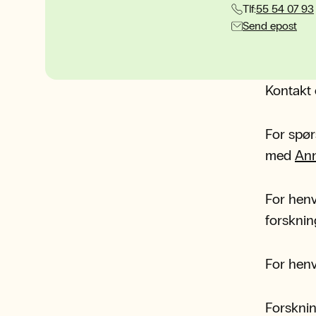
Tlf:
55 54 07 93
Send epost
Kontakt 
For spør
med
Ann
For henv
forsknin
For henv
Forskni