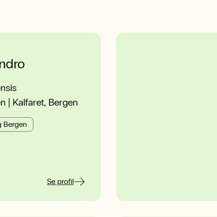
andro
nsis
 | Kalfaret, Bergen
g Bergen
Se profil