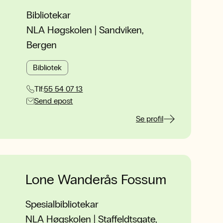
Bibliotekar
NLA Høgskolen | Sandviken,
Bergen
Bibliotek
Tlf:
55 54 07 13
Send epost
Se profil
Lone Wanderås Fossum
Spesialbibliotekar
NLA Høgskolen | Staffeldtsgate,