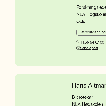
Forskningslede
NLA Høgskolen 
Oslo
Lærerutdanning
Tlf:
55 54 07 00
Send epost
Hans Altma
Bibliotekar
NLA Høgskolen | 