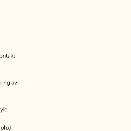
kontakt
ring av
yle.
 ph.d.-