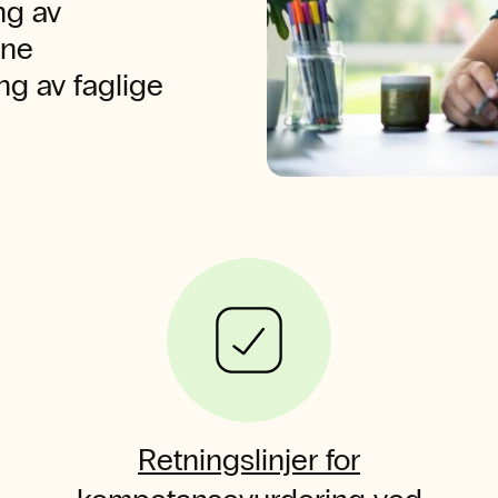
ng av
rne
ng av faglige
Retningslinjer for