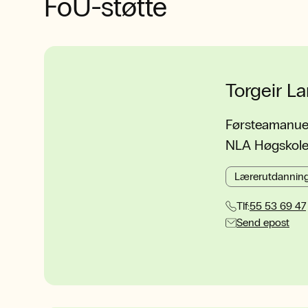
FoU-støtte
Torgeir L
Førsteamanue
NLA Høgskolen
Lærerutdannin
Tlf:
55 53 69 47
Send epost