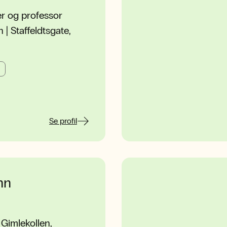
r og professor
| Staffeldtsgate,
Se profil
nn
Gimlekollen,