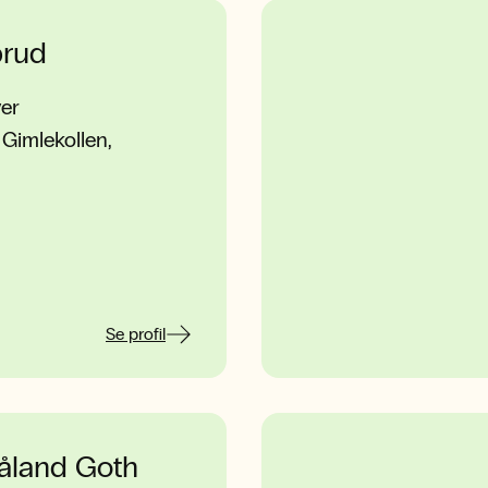
prud
ver
Gimlekollen,
Se profil
åland Goth