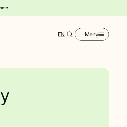
omme.
EN
Meny
ay