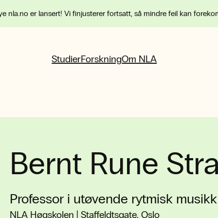
e nla.no er lansert! Vi finjusterer fortsatt, så mindre feil kan forek
Studier
Forskning
Om NLA
Bernt Rune Str
Professor i utøvende rytmisk musikk
NLA Høgskolen | Staffeldtsgate, Oslo