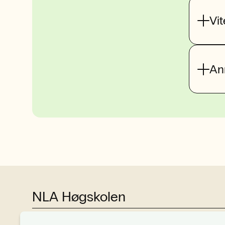
Vi
An
NLA Høgskolen