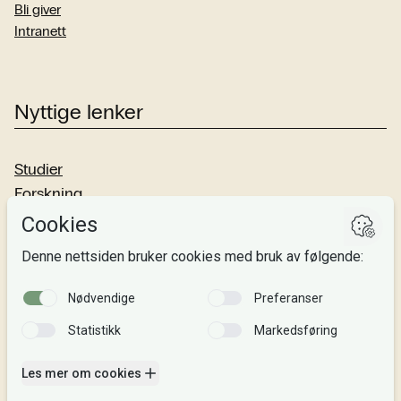
Bli giver
Intranett
Nyttige lenker
Studier
Forskning
Om oss
Personvern
Si fra!
Følg oss