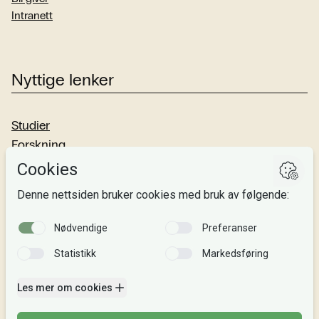
Intranett
Nyttige lenker
Studier
Forskning
Om oss
Personvern
Si fra!
Følg oss