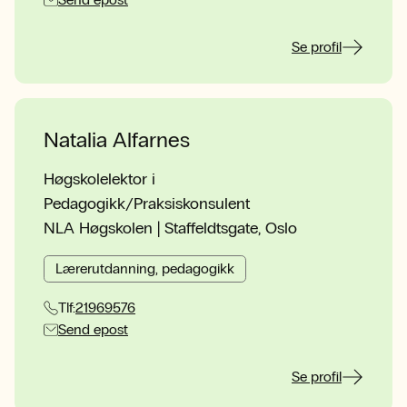
Se profil
Natalia Alfarnes
Høgskolelektor i
Pedagogikk/Praksiskonsulent
NLA Høgskolen | Staffeldtsgate, Oslo
Lærerutdanning, pedagogikk
Tlf:
21969576
Send epost
Se profil